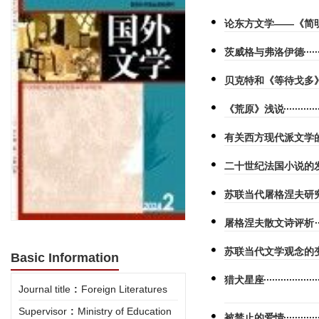
论东方文学——《简
茨威格与弗洛伊德
贝克特和《等待戈多
《荒原》浅说
有关西方现代派文学
二十世纪法国小说的
苏联当代屠格涅夫研
屠格涅夫散文诗评析
苏联当代文学观念的
Basic Information
猎犬星座
Journal title
:
Foreign Literatures
Supervisor
:
Ministry of Education
被禁止的爱情