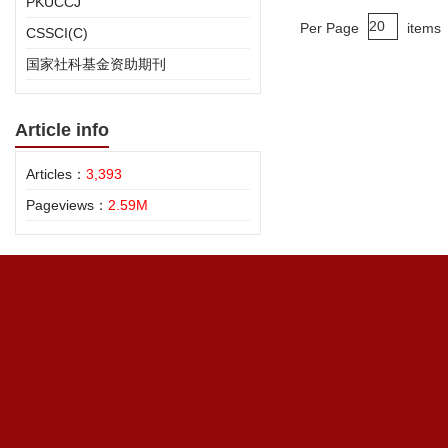
PKUCCJ
Per Page
items
CSSCI(C)
国家社科基金资助期刊
Article info
Articles：
3,393
Pageviews：
2.59M