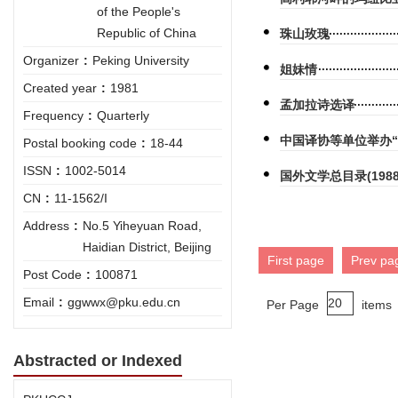
of the People's
Republic of China
珠山玫瑰
Organizer
:
Peking University
姐妹情
Created year
:
1981
孟加拉诗选译
Frequency
:
Quarterly
中国译协等单位举办
Postal booking code
:
18-44
ISSN
:
1002-5014
国外文学总目录(1988
CN
:
11-1562/I
Address
:
No.5 Yiheyuan Road,
Haidian District, Beijing
First page
Prev pa
Post Code
:
100871
Email
:
ggwwx@pku.edu.cn
Per Page
items
Abstracted or Indexed