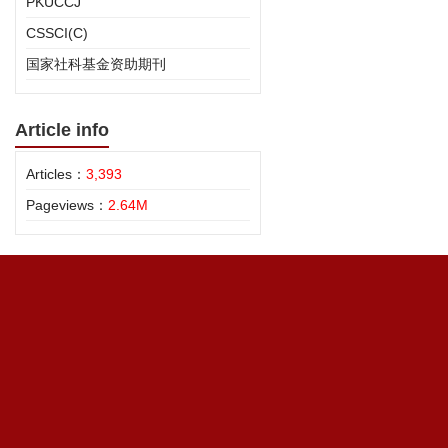
PKUCCJ
CSSCI(C)
国家社科基金资助期刊
Article info
Articles：
3,393
Pageviews：
2.64M