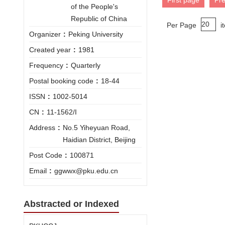
First page
Pr
of the People's
Republic of China
Per Page
i
Organizer
:
Peking University
Created year
:
1981
Frequency
:
Quarterly
Postal booking code
:
18-44
ISSN
:
1002-5014
CN
:
11-1562/I
Address
:
No.5 Yiheyuan Road,
Haidian District, Beijing
Post Code
:
100871
Email
:
ggwwx@pku.edu.cn
Abstracted or Indexed