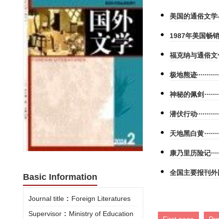
美国的通俗文学
1987年美国畅
福克纳与通俗文
极地熊迹
神秘的佩剑
潜伏行动
天地黑白黄
康乃里历险记
全国主要报刊外国
Basic Information
Journal title
:
Foreign Literatures
Supervisor
:
Ministry of Education