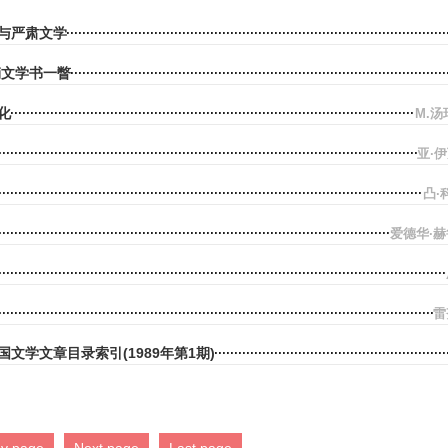
与严肃文学
销文学书一瞥
化
M.汤
亚·
凸·
爱德华·
雷
文学文章目录索引(1989年第1期)