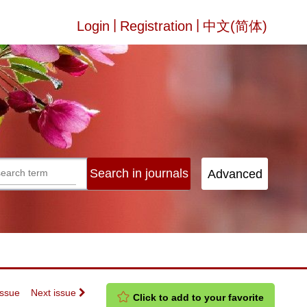
|
|
Login
Registration
中文(简体)
Issue
Next issue
Click to add to your favorite