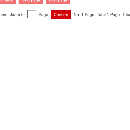
ev page
Next page
Last page
tems
Jump to
Page
Confirm
No. 1 Page
Total 1 Page
Tota