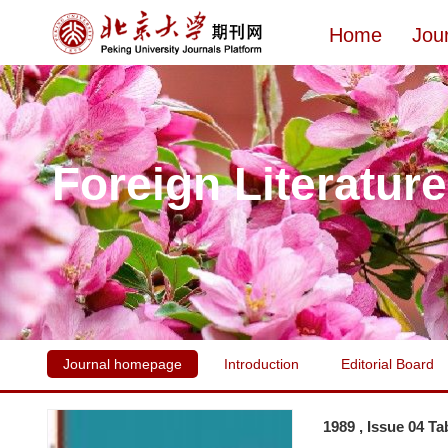
Home
Jou
Foreign Literatur
Journal homepage
Introduction
Editorial Board
1989 , Issue 04 Ta