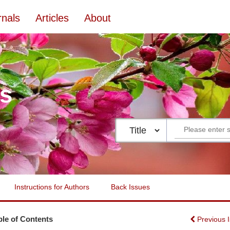
rnals
Articles
About
es
Instructions for Authors
Back Issues
ble of Contents
Previous 