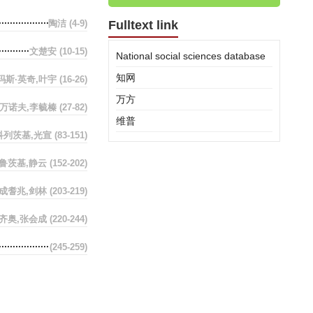
陶洁
(4-9)
Fulltext link
文楚安
(10-15)
National social sciences database
知网
玛斯·英奇,叶宇
(16-26)
万方
伊万诺夫,李毓榛
(27-82)
维普
科列茨基,光宣
(83-151)
赫鲁茨基,静云
(152-202)
成耆兆,剑林
(203-219)
齐奥,张会成
(220-244)
(245-259)