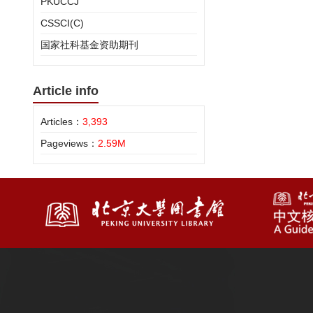
PKUCCJ
CSSCI(C)
国家社科基金资助期刊
Article info
Articles：
3,393
Pageviews：
2.59M