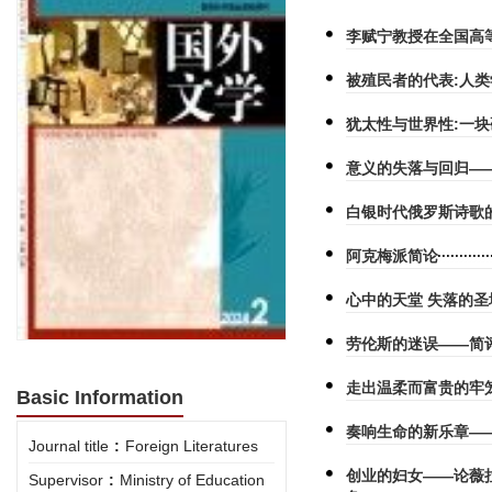
李赋宁教授在全国高
被殖民者的代表:人
犹太性与世界性:一
意义的失落与回归—
白银时代俄罗斯诗歌
阿克梅派简论
心中的天堂 失落的圣
劳伦斯的迷误——简
走出温柔而富贵的牢
Basic Information
奏响生命的新乐章—
Journal title
:
Foreign Literatures
创业的妇女——论薇
Supervisor
:
Ministry of Education