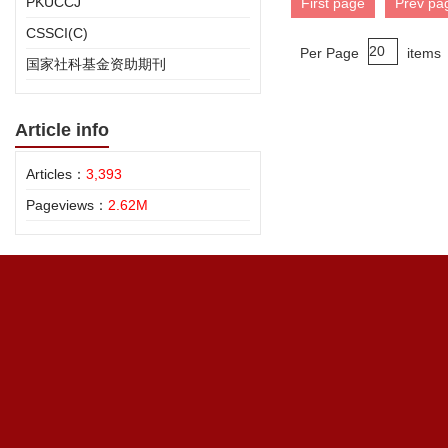
PKUCCJ
First page
Prev pa
CSSCI(C)
Per Page
items
国家社科基金资助期刊
Article info
Articles：
3,393
Pageviews：
2.62M