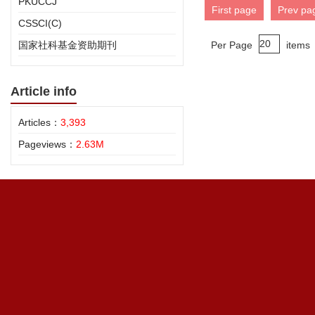
PKUCCJ
First page
Prev pa
CSSCI(C)
国家社科基金资助期刊
Per Page
items
Article info
Articles：
3,393
Pageviews：
2.63M