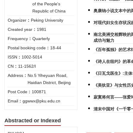
of the People's
奥康纳小说文本中的
Republic of China
Organizer
:
Peking University
对现代妇女生存状况
Created year
:
1981
南北美洲交相辉映的
Frequency
:
Quarterly
成功与魅力
Postal booking code
:
18-44
《百年孤独》的艺术
ISSN
:
1002-5014
《诗人在纽约》的革
CN
:
11-1562/I
《日瓦戈医生》:主
Address
:
No.5 Yiheyuan Road,
Haidian District, Beijing
《美狄亚》与女性历
Post Code
:
100871
寂寞将何言——张爱
Email
:
ggwwx@pku.edu.cn
清末中国对《一千零
Abstracted or Indexed