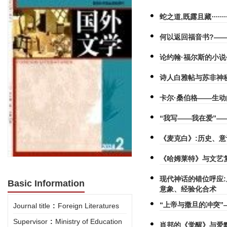
蛇之道,既露且藏
何以返回福音书?—
论约翰·福尔斯的小说
诗人白雅帖与苏非神
卡尔·桑伯格——生
“我写——我在爱”—
《麦克白》:历史、
《哈姆莱特》与文艺
现代神话的错位呼应:
Basic Information
意象、经验化合术
“上帝与撒旦的冲突
Journal title
:
Foreign Literatures
Supervisor
:
Ministry of Education
肖邦的《觉醒》与爱