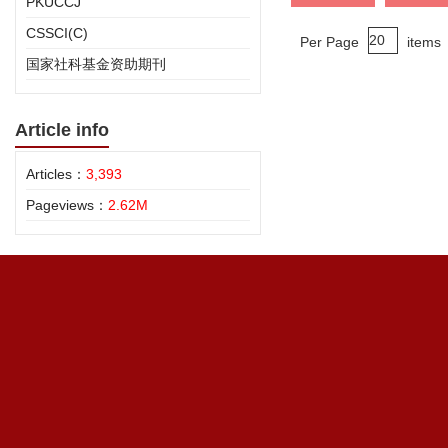
PKUCCJ
CSSCI(C)
Per Page
items
国家社科基金资助期刊
Article info
Articles：
3,393
Pageviews：
2.62M