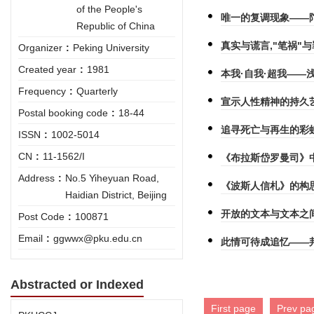
of the People's
唯一的复调现象——
Republic of China
真实与谎言,"笔祸"
Organizer
:
Peking University
Created year
:
1981
本我·自我·超我——浅
Frequency
:
Quarterly
宣示人性精神的持久
Postal booking code
:
18-44
追寻死亡与再生的彩
ISSN
:
1002-5014
CN
:
11-1562/I
《布拉斯岱罗曼司》
Address
:
No.5 Yiheyuan Road,
《波斯人信札》的构
Haidian District, Beijing
开放的文本与文本之
Post Code
:
100871
Email
:
ggwwx@pku.edu.cn
此情可待成追忆——
Abstracted or Indexed
First page
Prev pa