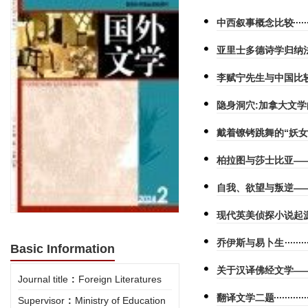
中西叙事概念比较
亚里士多德诗学归纳
李赋宁先生与中国比
隐身洞穴:加拿大文
戴着镣铐跳舞的“妖
柏拉图与莎士比亚—
自我、欲望与叛逆—
现代英美侦探小说起
乔伊斯与易卜生
Basic Information
关于汉译佛经文学—
Journal title
:
Foreign Literatures
翻译文学二题
Supervisor
:
Ministry of Education