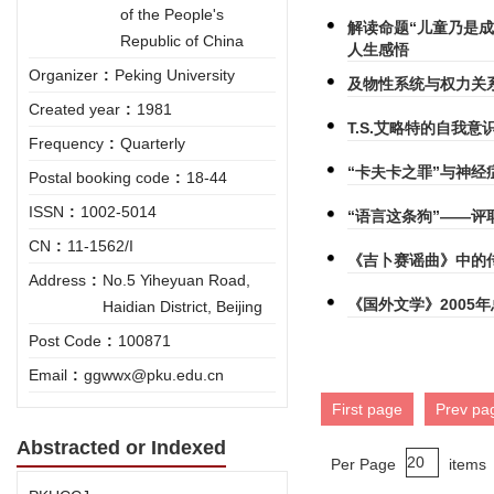
of the People's
解读命题“儿童乃是
Republic of China
人生感悟
Organizer
:
Peking University
及物性系统与权力关
Created year
:
1981
T.S.艾略特的自我
Frequency
:
Quarterly
“卡夫卡之罪”与神经
Postal booking code
:
18-44
ISSN
:
1002-5014
“语言这条狗”——评
CN
:
11-1562/I
《吉卜赛谣曲》中的
Address
:
No.5 Yiheyuan Road,
《国外文学》2005
Haidian District, Beijing
Post Code
:
100871
Email
:
ggwwx@pku.edu.cn
First page
Prev pa
Abstracted or Indexed
Per Page
items