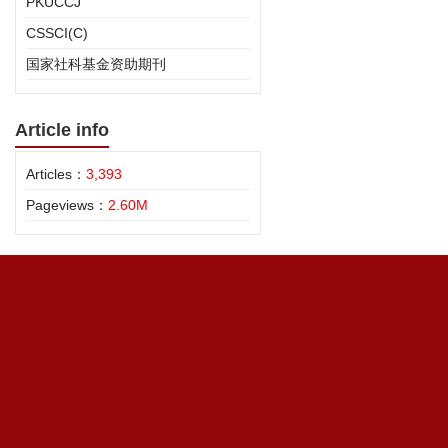
PKUCCJ
CSSCI(C)
国家社科基金资助期刊
Article info
Articles：
3,393
Pageviews：
2.60M