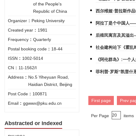
of the People's
西尔维娅·普拉斯作
Republic of China
Organizer
:
Peking University
阿拉丁是个中国人—
Created year
:
1981
后殖民寓言及其溢出
Frequency
:
Quarterly
社会建构论下《霍乱
Postal booking code
:
18-44
ISSN
:
1002-5014
《阿伦群岛》:一个
CN
:
11-1562/I
菲利普·罗斯“凯普什
Address
:
No.5 Yiheyuan Road,
Haidian District, Beijing
Post Code
:
100871
First page
Prev pa
Email
:
ggwwx@pku.edu.cn
Per Page
items
Abstracted or Indexed