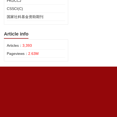
PKUCCJ
CSSCI(C)
国家社科基金资助期刊
Article info
Articles：
3,393
Pageviews：
2.63M