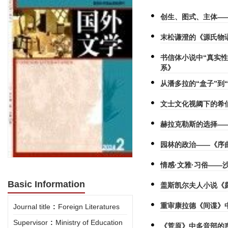
创生、图式、主体—
末松谦澄的《源氏物
书信体小说中“真实
系》
从潘多拉的“盒子”到
文士文化视阈下的希
赫拉克勒斯的选择—
园林的政治——《序
情感·文雅·习俗——
Basic Information
盖斯凯尔夫人小说《
重审康拉德《间谍》
Journal title
:
Foreign Literatures
Supervisor
:
Ministry of Education
《荒原》中多音部的