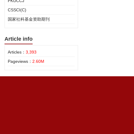
PKUCCJ
CSSCI(C)
国家社科基金资助期刊
Article info
Articles：
3,393
Pageviews：
2.60M