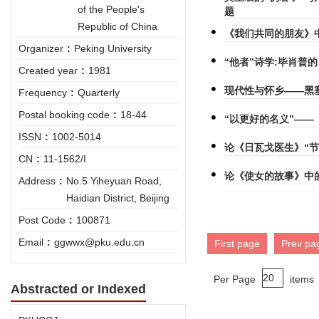
of the People's
题
Republic of China
《我们共同的朋友》
Organizer
:
Peking University
“他者”诗学:毕肖普
Created year
:
1981
现代性与怀乡——黑
Frequency
:
Quarterly
Postal booking code
:
18-44
“以更好的名义”—
ISSN
:
1002-5014
论《日瓦戈医生》“
CN
:
11-1562/I
论《使女的故事》中
Address
:
No.5 Yiheyuan Road,
Haidian District, Beijing
Post Code
:
100871
Email
:
ggwwx@pku.edu.cn
First page
Prev pa
Per Page
items
Abstracted or Indexed