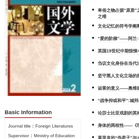
卑俗之物占据“原质
之维
文化记忆的符号学阐
“爱的阶梯”——阿兰
英国19世纪中期惊
刍议文化身份在当代
坚守黑人文化立场的
诟詈的意义——奥维
“战争抑或和平”:城
Basic Information
论莎士比亚戏剧的英
身体的两歧性——《
Journal title
:
Foreign Literatures
Supervisor
:
Ministry of Education
莫里哀的“伪君子”