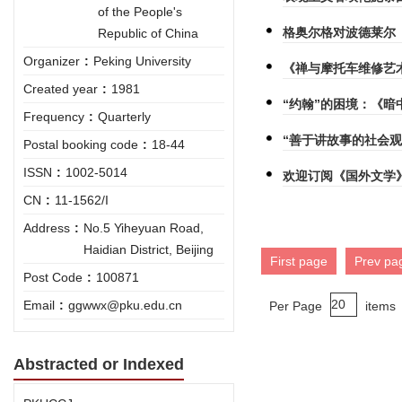
of the People's
格奥尔格对波德莱尔
Republic of China
Organizer
:
Peking University
《禅与摩托车维修艺术
Created year
:
1981
“约翰”的困境：《
Frequency
:
Quarterly
“善于讲故事的社会
Postal booking code
:
18-44
ISSN
:
1002-5014
欢迎订阅《国外文学
CN
:
11-1562/I
Address
:
No.5 Yiheyuan Road,
Haidian District, Beijing
First page
Prev pa
Post Code
:
100871
Email
:
ggwwx@pku.edu.cn
Per Page
items
Abstracted or Indexed