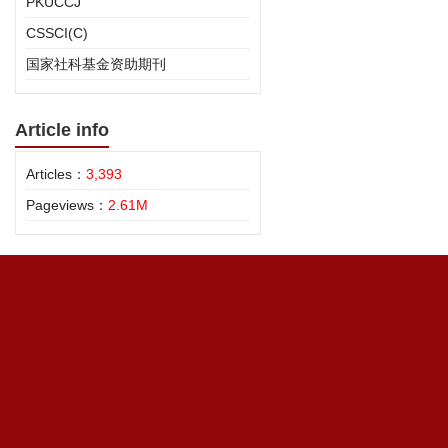
PKUCCJ
CSSCI(C)
国家社科基金资助期刊
Article info
Articles：
3,393
Pageviews：
2.61M