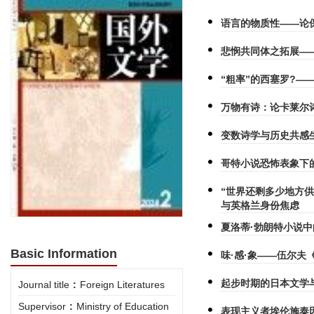
语言的物质性——论
悲悯共同体之拓展—
“粗率”的西塞罗?—
万物有诗：论卡莱尔
变数诗学与历史共感
哥特小说恐怖表象下
“世界还剩多少地方
与英格兰身份焦虑
夏洛蒂·勃朗特小说中
Basic Information
味·感·象——伍尔夫
起步时期的日本文学
Journal title
:
Foreign Literatures
Supervisor
:
Ministry of Education
表现主义者埃伦施泰