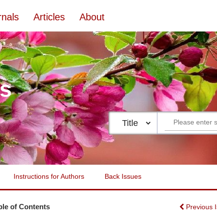
rnals
Articles
About
es
Instructions for Authors
Back Issues
ble of Contents
Previous 