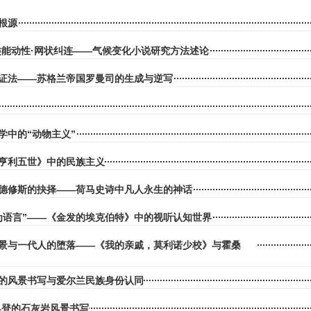
根源
类能动性·网状纠连——气候变化小说研究方法述论
证法——苏格兰帝国罗曼司的生成与逆写
学中的“动物主义”
亨利五世》中的民族主义
德修斯的抉择——荷马史诗中凡人永生的神话
为语言”——《金发的埃克伯特》中的视听认知世界
景与一代人的堕落——《我的亲戚，莫利诺少校》与霍桑
的风景书写与爱尔兰民族身份认同
:奥登的石灰岩风景书写