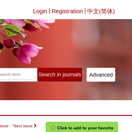
|
|
Login
Registration
中文(简体)
Issue
Next issue
Click to add to your favorite