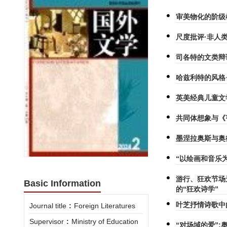
审美物化的阶级
尺度批评·非人
司各特的文类辩
哈兹利特的风格
英美经典儿童文
共同体想象与《
墨涅拉奥斯与奥
“以绘画和音乐
游行、狂欢节场
Basic Information
的“狂欢诗学”
叶芝抒情诗歌中
Journal title
:
Foreign Literatures
Supervisor
:
Ministry of Education
“对场域的爱”