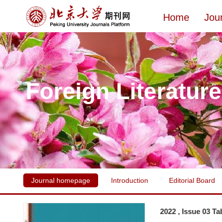
Home
Jou
Foreign Literatur
Journal homepage
Introduction
Editorial Board
2022 , Issue 03 Ta