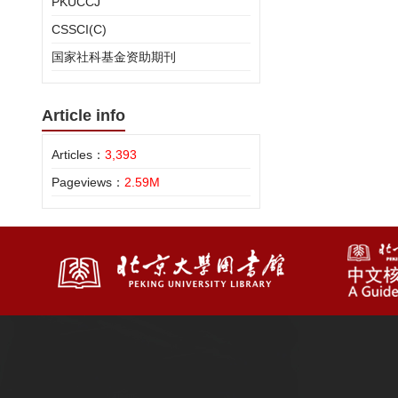
PKUCCJ
CSSCI(C)
国家社科基金资助期刊
Article info
Articles：
3,393
Pageviews：
2.59M