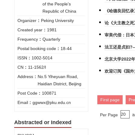
of the People's
《哈德良回忆录
Republic of China
Organizer
:
Peking University
论《大主教之死
Created year
:
1981
审美代偿：日本
Frequency
:
Quarterly
法王还是贞妇?
Postal booking code
:
18-44
ISSN
:
1002-5014
北京大学202
CN
:
11-1562/I
欢迎订阅《国外
Address
:
No.5 Yiheyuan Road,
Haidian District, Beijing
Post Code
:
100871
First page
Pr
Email
:
ggwwx@pku.edu.cn
Per Page
i
Abstracted or Indexed