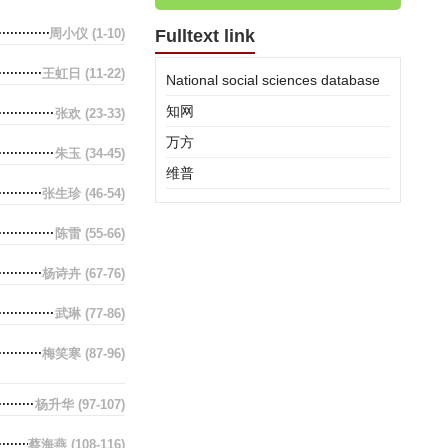
周小仪
(1-10)
Fulltext link
王虹日
(11-22)
National social sciences database
知网
张欢
(23-33)
万方
朱玉
(34-45)
维普
张生珍
(46-54)
陈雷
(55-66)
杨诗卉
(67-76)
武琳
(77-86)
梅笑寒
(87-96)
杨升华
(97-107)
蔡海燕
(108-116)