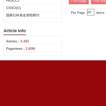
PKUCCJ
First page
Prev pa
CSSCI(C)
Per Page
items
国家社科基金资助期刊
Article info
Articles：
3,393
Pageviews：
2.60M