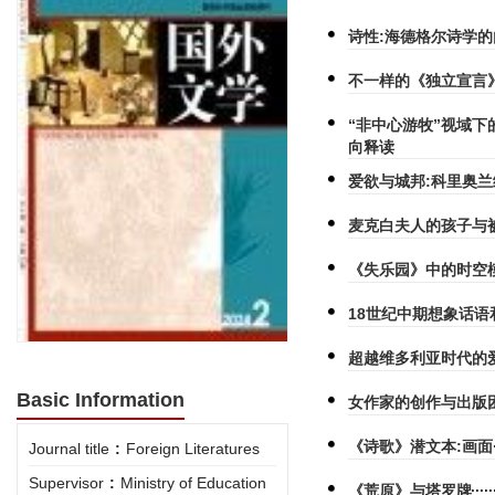
诗性:海德格尔诗学
不一样的《独立宣言
“非中心游牧”视域下
向释读
爱欲与城邦:科里奥
麦克白夫人的孩子与
《失乐园》中的时空
18世纪中期想象话
超越维多利亚时代的
Basic Information
女作家的创作与出版
《诗歌》潜文本:画面·
Journal title
:
Foreign Literatures
Supervisor
:
Ministry of Education
《荒原》与塔罗牌