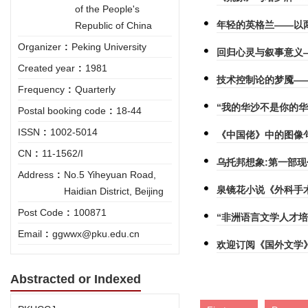
of the People's
年轻的英格兰——以
Republic of China
Organizer
:
Peking University
回归心灵与叙事意义
Created year
:
1981
技术控制论的梦魇—
Frequency
:
Quarterly
“我的华沙不是你的
Postal booking code
:
18-44
ISSN
:
1002-5014
《中国佬》中的图像
CN
:
11-1562/I
乌托邦想象:第一部
Address
:
No.5 Yiheyuan Road,
泉镜花小说《外科手
Haidian District, Beijing
Post Code
:
100871
“非洲语言文学人才
Email
:
ggwwx@pku.edu.cn
欢迎订阅《国外文学
Abstracted or Indexed