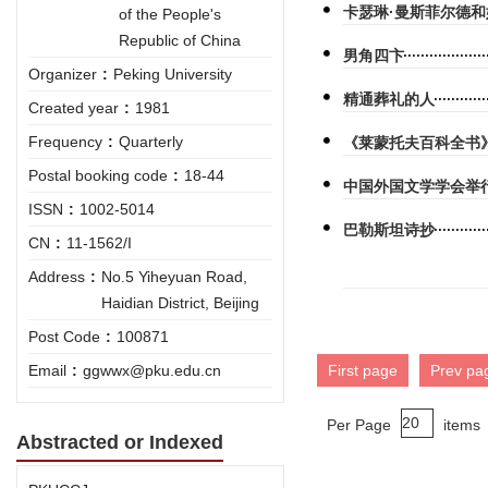
卡瑟琳·曼斯菲尔德
of the People's
Republic of China
男角四卞
Organizer
:
Peking University
精通葬礼的人
Created year
:
1981
Frequency
:
Quarterly
《莱蒙托夫百科全书
Postal booking code
:
18-44
中国外国文学学会举行
ISSN
:
1002-5014
巴勒斯坦诗抄
CN
:
11-1562/I
Address
:
No.5 Yiheyuan Road,
Haidian District, Beijing
Post Code
:
100871
Email
:
ggwwx@pku.edu.cn
First page
Prev pa
Per Page
items
Abstracted or Indexed