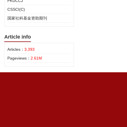
PKUCCJ
CSSCI(C)
国家社科基金资助期刊
Article info
Articles：
3,393
Pageviews：
2.61M