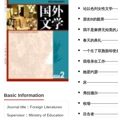
论以色列女性文学
朋友B的筵席
我不是麻痹无知觉的
春天的典礼
一个生了双胞胎却使
我母亲在工作
她是约瑟
床
弗拉德尔
Basic Information
收缩
Journal title
:
Foreign Literatures
目击者
Supervisor
:
Ministry of Education