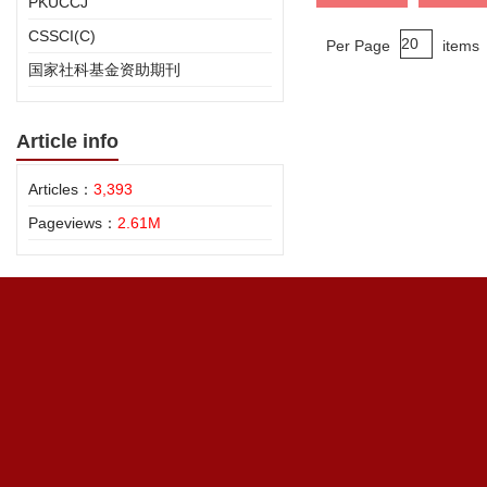
PKUCCJ
CSSCI(C)
Per Page
items
国家社科基金资助期刊
Article info
Articles：
3,393
Pageviews：
2.61M