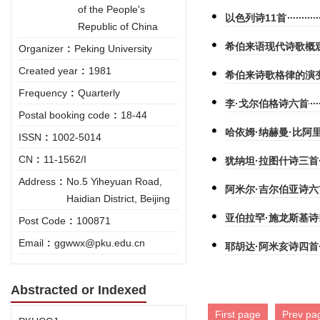
of the People's
以色列诗11首
Republic of China
希伯来语现代诗歌概
Organizer
:
Peking University
Created year
:
1981
希伯来诗歌格律的演
Frequency
:
Quarterly
李·戈尔伯格诗六首
Postal booking code
:
18-44
哈依姆·纳赫曼·比阿
ISSN
:
1002-5014
CN
:
11-1562/I
犹纳坦·拉图什诗三首
Address
:
No.5 Yiheyuan Road,
阿米尔·吉尔伯亚诗六
Haidian District, Beijing
亚伯拉罕·施龙斯基诗
Post Code
:
100871
Email
:
ggwwx@pku.edu.cn
耶胡达·阿米亥诗四首
Abstracted or Indexed
First page
Prev pa