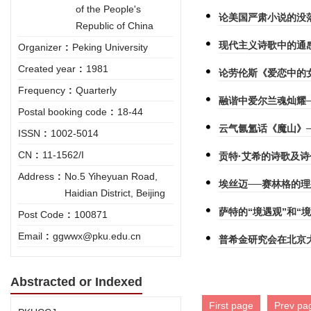
of the People's
论美国严肃小说的没
Republic of China
现代主义诗歌中的通
Organizer
:
Peking University
Created year
:
1981
论劳伦斯《爱恋中的
Frequency
:
Quarterly
融谐中爱尔兰魂灿耀
Postal booking code
:
18-44
云气氤氲话《魔山》─
ISSN
:
1002-5014
CN
:
11-1562/I
贡特·艾希的诗歌及
Address
:
No.5 Yiheyuan Road,
埃丝迈──赛林格的
Haidian District, Beijing
萨特的“境遇观”和“境
Post Code
:
100871
Email
:
ggwwx@pku.edu.cn
普希金研究会在北京
Abstracted or Indexed
First page
Prev pa