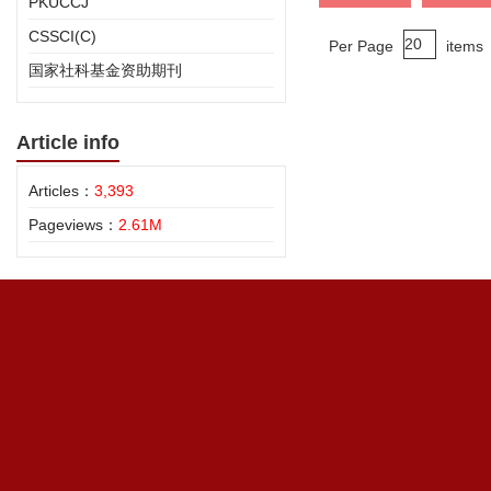
PKUCCJ
CSSCI(C)
Per Page
items
国家社科基金资助期刊
Article info
Articles：
3,393
Pageviews：
2.61M