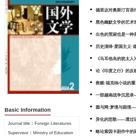
德里达对奥斯汀言语
黑色幽默文学的艺术
出色的荒诞也是一种
历史演绎·爱国主义·
《马耳他岛的犹太人
论《印度之行》的反
救赎:福克纳小说的
一部越南战争沉思录
圆与网:梦境与困境—
Basic Information
异化的悲歌——透过
Journal title
:
Foreign Literatures
略论索因卡剧作中的
Supervisor
:
Ministry of Education