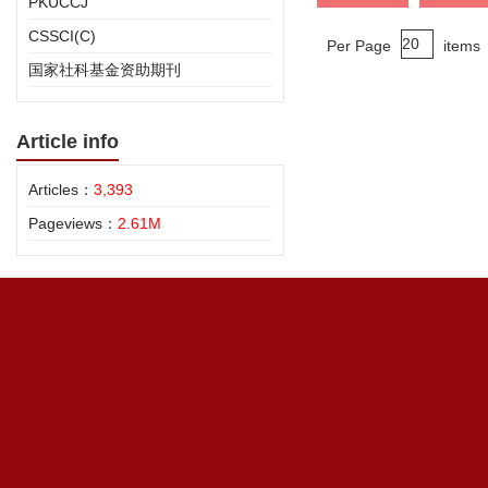
PKUCCJ
CSSCI(C)
Per Page
items
国家社科基金资助期刊
Article info
Articles：
3,393
Pageviews：
2.61M