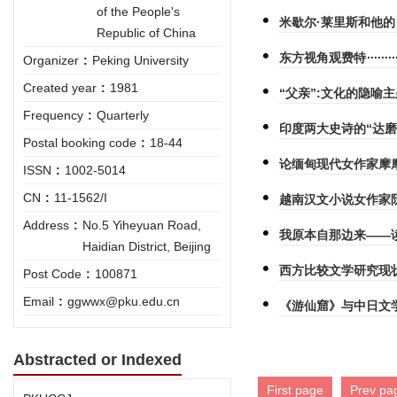
of the People's
米歇尔·莱里斯和他
Republic of China
东方视角观费特
Organizer
:
Peking University
Created year
:
1981
“父亲”:文化的隐喻
Frequency
:
Quarterly
印度两大史诗的“达磨
Postal booking code
:
18-44
论缅甸现代女作家摩
ISSN
:
1002-5014
CN
:
11-1562/I
越南汉文小说女作家
Address
:
No.5 Yiheyuan Road,
我原本自那边来——
Haidian District, Beijing
西方比较文学研究现
Post Code
:
100871
Email
:
ggwwx@pku.edu.cn
《游仙窟》与中日文
Abstracted or Indexed
First page
Prev pa