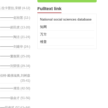
·拉卡普拉,宋耕
(4-12)
Fulltext link
赵桂莲
(12-)
National social sciences database
知网
郝田虎
(13-20)
万方
陶洁
(21-24)
维普
刘建华
(24-)
董衡巽
(25-28)
刘荣强
(29-34)
伯特·戴佛滋奥,刘树森
(35-41)
傅浩
(42-50)
杨金才
(51-56)
田俊武
(57-63+84)