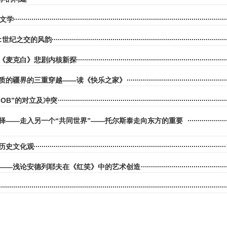
人文学
学:世纪之交的风韵
《麦克白》悲剧内核新探
质的疆界的三重穿越——读《快乐之家》
“FOB”的对立及冲突
择——走入另一个“共同世界”——托尔斯泰走向东方的重要
历史文化观
——浅论安德列耶夫在《红笑》中的艺术创造