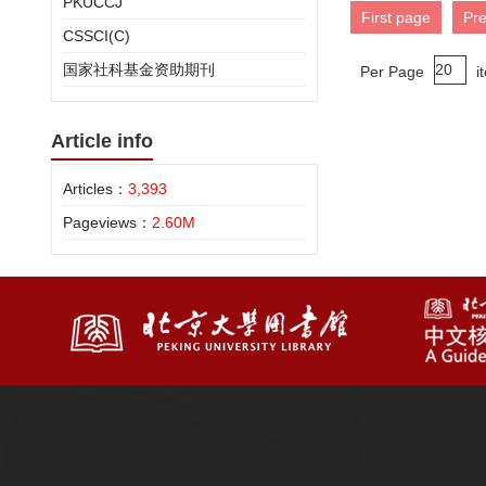
PKUCCJ
First page
Pr
CSSCI(C)
国家社科基金资助期刊
Per Page
i
Article info
Articles：
3,393
Pageviews：
2.60M