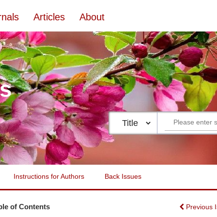
rnals
Articles
About
es
Instructions for Authors
Back Issues
ble of Contents
Previous 