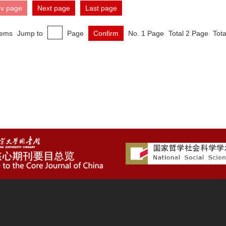
ev page
Next page
Last page
tems
Jump to
Page
Confirm
No. 1 Page
Total 2 Page
Tota