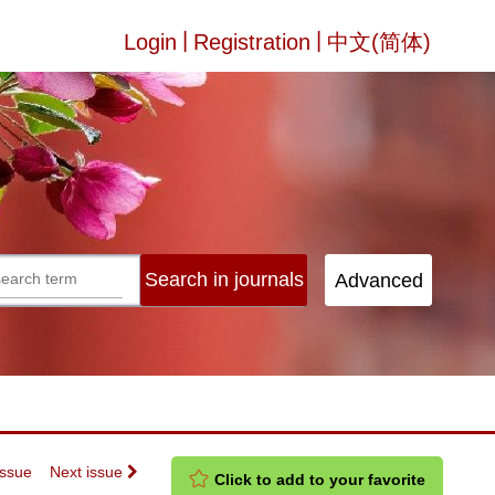
|
|
Login
Registration
中文(简体)
Issue
Next issue
Click to add to your favorite