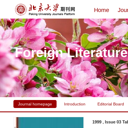
Home
Jou
Foreign Literatur
Journal homepage
Introduction
Editorial Board
1999 , Issue 03 Ta