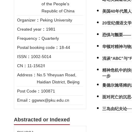
of the People's
Republic of China
美国40年代黑
Organizer
:
Peking University
20世纪俄语文
Created year
:
1981
恐惧与颤栗——
Frequency
:
Quarterly
华顿对精神与物
Postal booking code
:
18-44
ISSN
:
1002-5014
浅谈“ABC”与
CN
:
11-1562/I
精神危机中的抉
Address
:
No.5 Yiheyuan Road,
一步
Haidian District, Beijing
曼德尔施塔姆的
Post Code
:
100871
面对死亡的沉思
Email
:
ggwwx@pku.edu.cn
三岛由纪夫论
Abstracted or Indexed