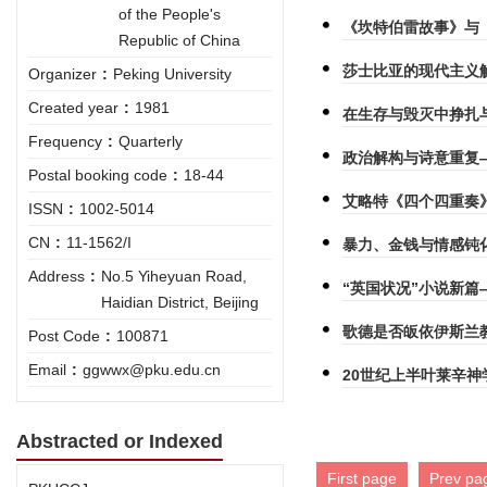
of the People's
《坎特伯雷故事》与
Republic of China
莎士比亚的现代主义
Organizer
:
Peking University
Created year
:
1981
在生存与毁灭中挣扎
Frequency
:
Quarterly
政治解构与诗意重复
Postal booking code
:
18-44
艾略特《四个四重奏
ISSN
:
1002-5014
CN
:
11-1562/I
暴力、金钱与情感钝
Address
:
No.5 Yiheyuan Road,
“英国状况”小说新篇
Haidian District, Beijing
歌德是否皈依伊斯兰
Post Code
:
100871
Email
:
ggwwx@pku.edu.cn
20世纪上半叶莱辛
Abstracted or Indexed
First page
Prev pa