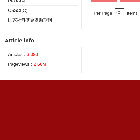
PKUCCJ
CSSCI(C)
Per Page
items
国家社科基金资助期刊
Article info
Articles：
3,393
Pageviews：
2.60M