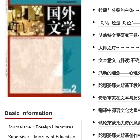
拉康与分裂的主体
“对话”还是“对位”
艾略特文评研究三题
大师之灯
文本意义与解读:不
武断的理念——心理
陀思妥耶夫斯基正教
诗歌审美在文本与历
翻译中源语文化之重
Basic Information
试论莱蒙托夫诗的意
Journal title
:
Foreign Literatures
陀思妥耶夫斯基创作
Supervisor
:
Ministry of Education