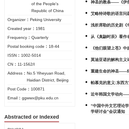
神圣的教条——《伊
of the People's
Republic of China
艾略特诗歌的语言问
Organizer
:
Peking University
浅析席勒的历史剧《
Created year
:
1981
从《臭鼬时辰》看作
Frequency
:
Quarterly
Postal booking code
:
18-44
《他们眼望上苍》中
ISSN
:
1002-5014
莫迪亚诺的解构主义
CN
:
11-1562/I
重建生命的神圣——
Address
:
No.5 Yiheyuan Road,
Haidian District, Beijing
帕慕克的意义:东西
Post Code
:
100871
近年韩国文学动向—
Email
:
ggwwx@pku.edu.cn
“中国中外文艺理论
学研讨会”会议通知
Abstracted or Indexed