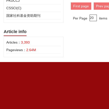
PKUCCJ
First page
Prev pa
CSSCI(C)
国家社科基金资助期刊
Per Page
items
Article info
Articles：
3,393
Pageviews：
2.64M