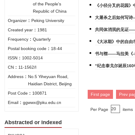
of the People's
《小径分叉的花园》
Republic of China
大屠杀之后如何写诗
Organizer
:
Peking University
共同体消泯的见证—
Created year
:
1981
Frequency
:
Quarterly
《大冰期》中的自由
Postal booking code
:
18-44
书与褶——马拉美《-
ISSN
:
1002-5014
“纪念泰戈尔诞辰16
CN
:
11-1562/I
Address
:
No.5 Yiheyuan Road,
Haidian District, Beijing
Post Code
:
100871
First page
Prev pa
Email
:
ggwwx@pku.edu.cn
Per Page
items
Abstracted or Indexed