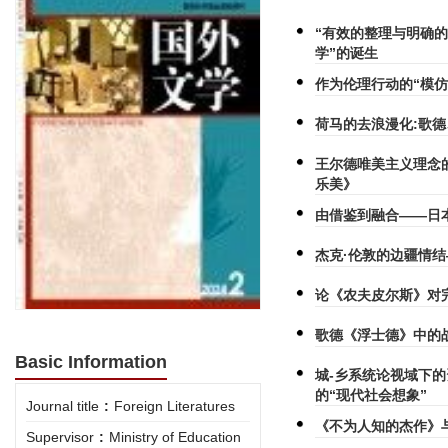
“有效的整理与明确的
学”的诞生
作为伦理行动的“模仿
荷马的去浪漫化:歌德
王尔德唯美主义理念
乐美》
由借鉴到融合——日
杰克·伦敦的边疆情
论《农夫皮尔斯》对
歌德《浮士德》中的
Basic Information
城-乡系统论视域下
的“现代社会想象”
Journal title
:
Foreign Literatures
《不为人知的杰作》
Supervisor
:
Ministry of Education