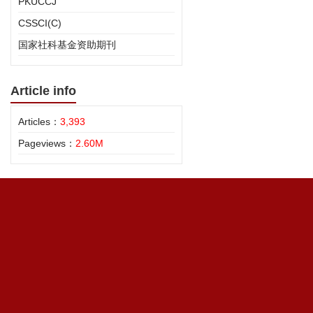
PKUCCJ
CSSCI(C)
国家社科基金资助期刊
Article info
Articles：
3,393
Pageviews：
2.60M