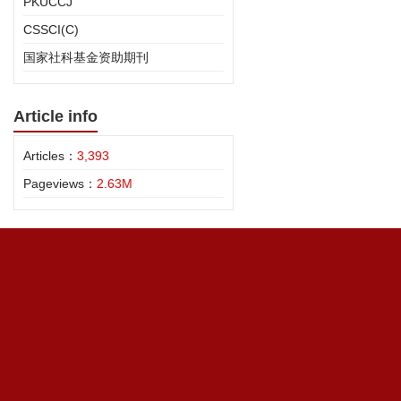
PKUCCJ
CSSCI(C)
国家社科基金资助期刊
Article info
Articles：
3,393
Pageviews：
2.63M