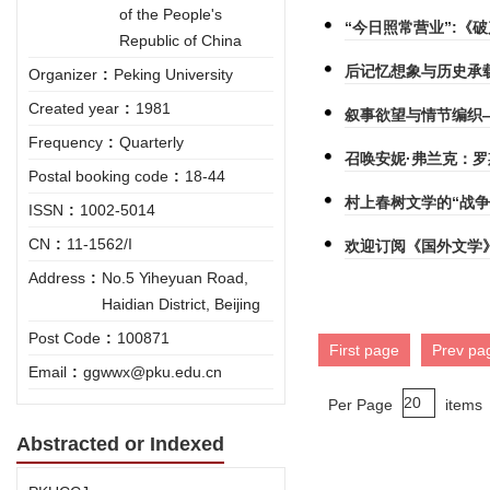
of the People's
“今日照常营业”:《
Republic of China
后记忆想象与历史承
Organizer
:
Peking University
Created year
:
1981
叙事欲望与情节编织
Frequency
:
Quarterly
召唤安妮·弗兰克：
Postal booking code
:
18-44
村上春树文学的“战争
ISSN
:
1002-5014
CN
:
11-1562/I
欢迎订阅《国外文学
Address
:
No.5 Yiheyuan Road,
Haidian District, Beijing
Post Code
:
100871
First page
Prev pa
Email
:
ggwwx@pku.edu.cn
Per Page
items
Abstracted or Indexed