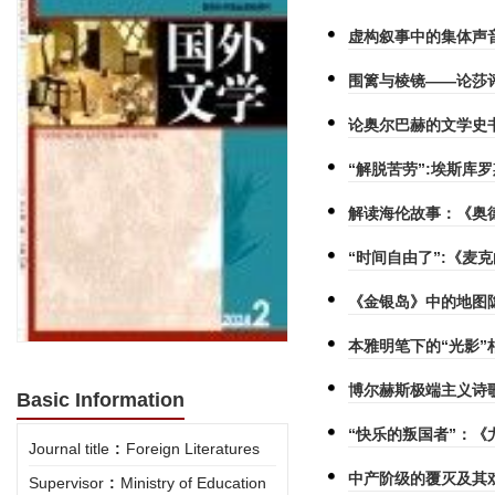
虚构叙事中的集体声
围篱与棱镜——论莎
论奥尔巴赫的文学史
“解脱苦劳”:埃斯库
解读海伦故事：《奥德
“时间自由了”:《麦
《金银岛》中的地图
本雅明笔下的“光影
博尔赫斯极端主义诗
Basic Information
“快乐的叛国者”：
Journal title
:
Foreign Literatures
中产阶级的覆灭及其
Supervisor
:
Ministry of Education