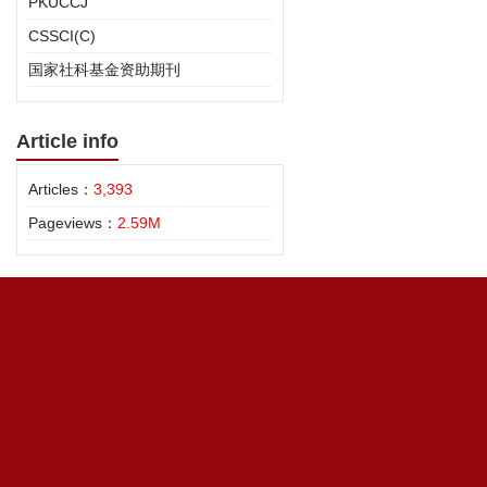
PKUCCJ
CSSCI(C)
国家社科基金资助期刊
Article info
Articles：
3,393
Pageviews：
2.59M