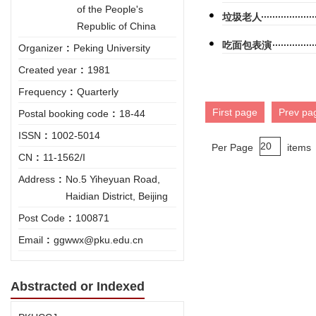
of the People's
垃圾老人
Republic of China
吃面包表演
Organizer
:
Peking University
Created year
:
1981
Frequency
:
Quarterly
First page
Prev pa
Postal booking code
:
18-44
ISSN
:
1002-5014
Per Page
items
CN
:
11-1562/I
Address
:
No.5 Yiheyuan Road,
Haidian District, Beijing
Post Code
:
100871
Email
:
ggwwx@pku.edu.cn
Abstracted or Indexed