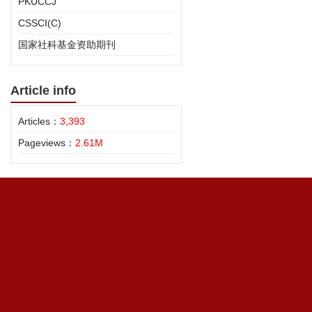
PKUCCJ
CSSCI(C)
国家社科基金资助期刊
Article info
Articles：
3,393
Pageviews：
2.61M