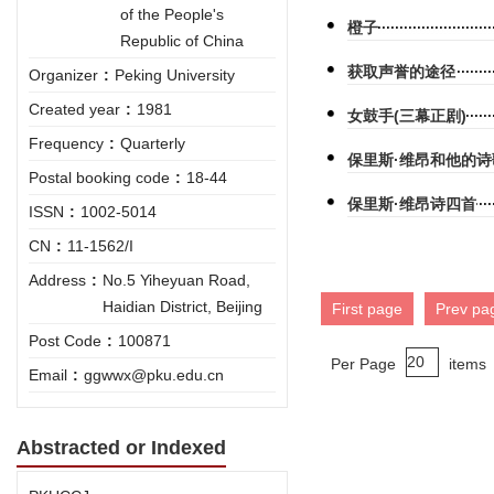
of the People's
橙子
Republic of China
获取声誉的途径
Organizer
:
Peking University
Created year
:
1981
女鼓手(三幕正剧)
Frequency
:
Quarterly
保里斯·维昂和他的诗
Postal booking code
:
18-44
保里斯·维昂诗四首
ISSN
:
1002-5014
CN
:
11-1562/I
Address
:
No.5 Yiheyuan Road,
Haidian District, Beijing
First page
Prev pa
Post Code
:
100871
Per Page
items
Email
:
ggwwx@pku.edu.cn
Abstracted or Indexed