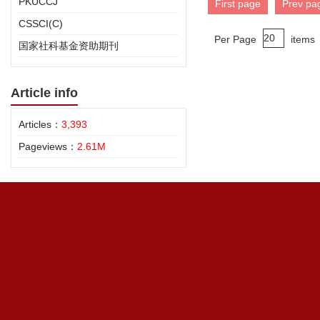
PKUCCJ
First page
Prev pa
CSSCI(C)
Per Page
items
国家社科基金资助期刊
Article info
Articles：
3,393
Pageviews：
2.61M