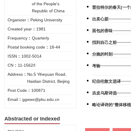
of the People's
普拉特尔的春天(一个
Republic of China
出卖心脏
Organizer
:
Peking University
Created year
:
1981
面包的香味
Frequency
:
Quarterly
找到自己之前
Postal booking code
:
18-44
分娩的时刻
ISSN
:
1002-5014
CN
:
11-1562/I
考验
Address
:
No.5 Yiheyuan Road,
Haidian District, Beijing
纪伯伦散文选译
Post Code
:
100871
吉皮乌斯诗选
Email
:
ggwwx@pku.edu.cn
略论译诗的“整体移植
Abstracted or Indexed