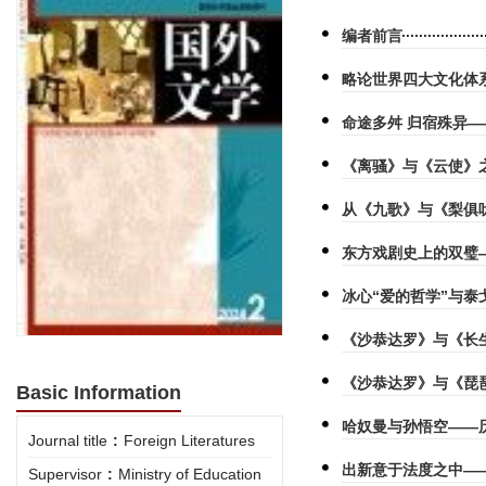
编者前言
略论世界四大文化体
命途多舛 归宿殊异
《离骚》与《云使》
从《九歌》与《梨俱
东方戏剧史上的双璧
冰心“爱的哲学”与泰
《沙恭达罗》与《长
《沙恭达罗》与《琵
Basic Information
哈奴曼与孙悟空——历
Journal title
:
Foreign Literatures
出新意于法度之中—
Supervisor
:
Ministry of Education