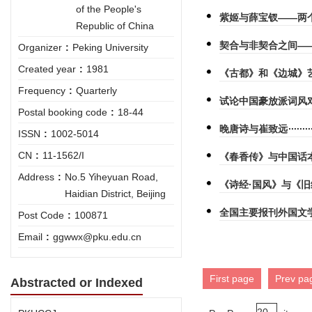
of the People's
紫姬与薛宝钗——两
Republic of China
契合与非契合之间—
Organizer
:
Peking University
Created year
:
1981
《古都》和《边城》
Frequency
:
Quarterly
试论中国豪放派词风
Postal booking code
:
18-44
晚唐诗与崔致远
ISSN
:
1002-5014
CN
:
11-1562/I
《春香传》与中国话
Address
:
No.5 Yiheyuan Road,
《诗经·国风》与《旧
Haidian District, Beijing
全国主要报刊外国文学文
Post Code
:
100871
Email
:
ggwwx@pku.edu.cn
First page
Prev pa
Abstracted or Indexed