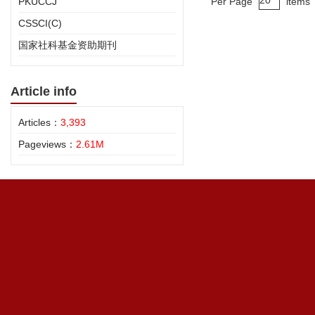
PKUCCJ
Per Page
items
CSSCI(C)
国家社科基金资助期刊
Article info
Articles：
3,393
Pageviews：
2.61M