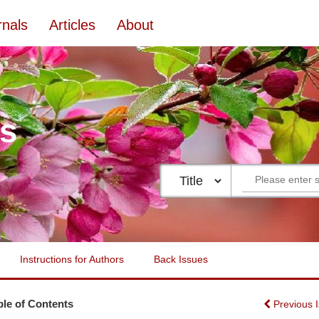
rnals
Articles
About
es
Instructions for Authors
Back Issues
ble of Contents
Previous 