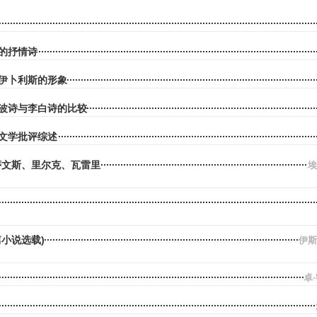
的抒情诗
伊卜利斯的形象
波诗与李白诗的比较
文学批评综述
蒂文斯、里尔克、瓦雷里
埃
篇小说选载)
伊斯
卓