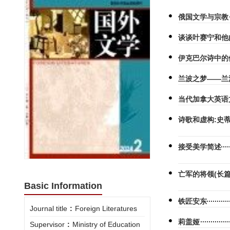
俄国文学与宗教
谈谈叶赛宁和他
伊克巴尔诗中的
兰波之梦——兰
当代加拿大英语
诗歌和虚构:史
接受美学简述
亡军的将领(长
Basic Information
铁匠安东
Journal title
:
Foreign Literatures
莉盖娅
Supervisor
:
Ministry of Education