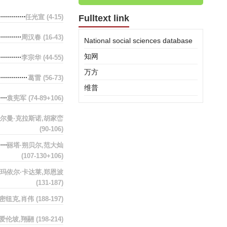
任光宣
(4-15)
Fulltext link
周汉春
(16-43)
National social sciences database
知网
李宗华
(44-55)
万方
葛雷
(56-73)
维普
袁宪军
(74-89+106)
尔曼·克拉斯诺,胡家峦
(90-106)
丽塔·朔贝尔,范大灿
(107-130+106)
玛依尔·卡达莱,郑恩波
(131-187)
·密纽克,肖伟
(188-197)
爱伦坡,翔翮
(198-214)