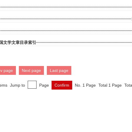
国文学文章目录索引
ev page
Next page
Last page
tems
Jump to
Page
Confirm
No. 1 Page
Total 1 Page
Tota