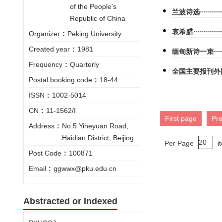
of the People's
兰波诗选
Republic of China
哀希腊
Organizer
:
Peking University
Created year
:
1981
缅甸新诗一束
Frequency
:
Quarterly
全国主要报刊外
Postal booking code
:
18-44
ISSN
:
1002-5014
CN
:
11-1562/I
First page
Pr
Address
:
No.5 Yiheyuan Road,
Haidian District, Beijing
Per Page
i
Post Code
:
100871
Email
:
ggwwx@pku.edu.cn
Abstracted or Indexed