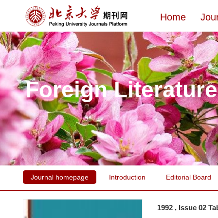
Home
Jou
Foreign Literatur
Journal homepage
Introduction
Editorial Board
1992 , Issue 02 Ta