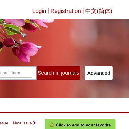
|
|
Login
Registration
中文(简体)
Issue
Next issue
Click to add to your favorite