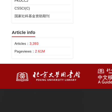
PKUCCJ
CSSCI(C)
国家社科基金资助期刊
Article info
Articles：
3,393
Pageviews：
2.61M