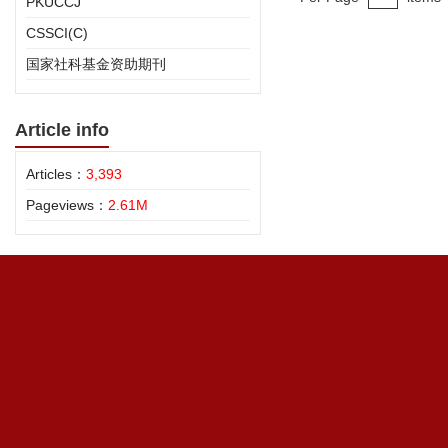
PKUCCJ
CSSCI(C)
国家社科基金资助期刊
Article info
Articles：
3,393
Pageviews：
2.61M