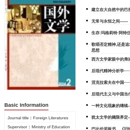
建立在大自然中的巴
无常与永恒之间——
生存:玛格莉特·阿特
歌唱否定精神,还是
思想
西方文学家眼中的弗
后现代精神分析学
涅克拉索夫在中国
后现代主义与中国当
Basic Information
一种文化现象的继续
犹太文学的阈限界定
Journal title
:
Foreign Literatures
Supervisor
:
Ministry of Education
巴比伦泥板书、《旧