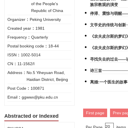
of the People's
族宗教观的演变
Republic of China
停滞、震惊与萌醒—
Organizer
:
Peking University
文学史的传统与创新
Created year
:
1981
《农夫皮尔斯的梦幻
Frequency
:
Quarterly
Postal booking code
:
18-44
《农夫皮尔斯的梦幻》
ISSN
:
1002-5014
寻找失去的过去——
CN
:
11-1562/I
诗三首
Address
:
No.5 Yiheyuan Road,
Haidian District, Beijing
离婚:一个医生的故事
Post Code
:
100871
Email
:
ggwwx@pku.edu.cn
First page
Prev pa
Abstracted or Indexed
Per Page
items