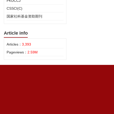
PKUCCJ
CSSCI(C)
国家社科基金资助期刊
Article info
Articles：
3,393
Pageviews：
2.59M