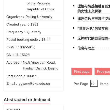
of the People's
理性与情感相融合的
Republic of China
的女性主义解读
Organizer
:
Peking University
海涅诗歌与浪漫主义
Created year
:
1981
“世界乐队”的鉴赏
Frequency
:
Quarterly
无神时代的自我拯救
Postal booking code
:
18-44
ISSN
:
1002-5014
信息与动态
CN
:
11-1562/I
Address
:
No.5 Yiheyuan Road,
Haidian District, Beijing
First page
Prev pa
Post Code
:
100871
Email
:
ggwwx@pku.edu.cn
Per Page
items
Abstracted or Indexed