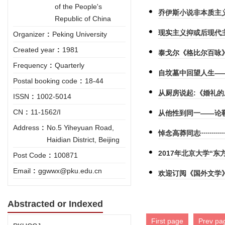
of the People's
乔伊斯小说非本质主
Republic of China
现实主义抑或后现代
Organizer
:
Peking University
Created year
:
1981
泰戈尔《格比尔百咏
Frequency
:
Quarterly
自坟墓中回望人生—
Postal booking code
:
18-44
从厨房说起:《婚礼
ISSN
:
1002-5014
CN
:
11-1562/I
从他性到同一——论
Address
:
No.5 Yiheyuan Road,
悼念高莽同志
Haidian District, Beijing
2017年北京大学“
Post Code
:
100871
Email
:
ggwwx@pku.edu.cn
欢迎订阅《国外文学
Abstracted or Indexed
First page
Prev pa