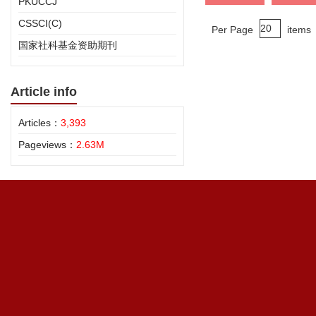
PKUCCJ
CSSCI(C)
Per Page
items
国家社科基金资助期刊
Article info
Articles：
3,393
Pageviews：
2.63M