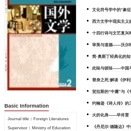
文化符号学中的“象征
西方文学中现实主义
十四行诗与文艺复兴
审美与道德——沃尔
简·奥斯丁经典化的
此味与彼味——中国
替身之死:解读《伊
贺拉斯的“中庸”与《
约翰逊《诗人传》的
Basic Information
火的化身——毕肖普
Journal title
:
Foreign Literatures
《丹尼尔·德隆达》
Supervisor
:
Ministry of Education