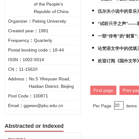
of the People's
伍尔夫小说中的音乐
Republic of China
Organizer
:
Peking University
“试听只手之声”—
Created year
:
1981
一部“传奇”的“财富
Frequency
:
Quarterly
论梵语文学中的优填
Postal booking code
:
18-44
ISSN
:
1002-5014
欢迎订阅《国外文学
CN
:
11-1562/I
Address
:
No.5 Yiheyuan Road,
Haidian District, Beijing
First page
Prev pa
Post Code
:
100871
Email
:
ggwwx@pku.edu.cn
Per Page
items
Abstracted or Indexed