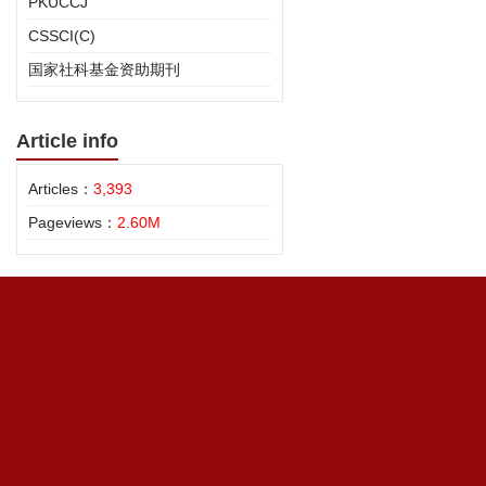
PKUCCJ
CSSCI(C)
国家社科基金资助期刊
Article info
Articles：
3,393
Pageviews：
2.60M