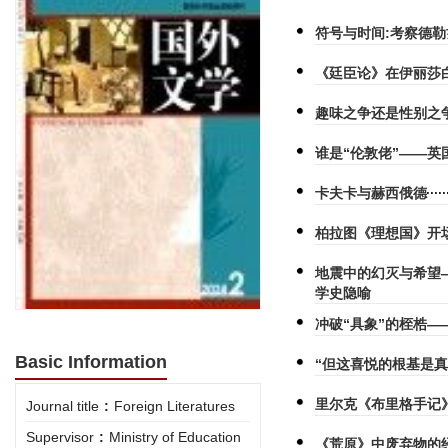
符号与时间:考察德
《廷臣论》在伊丽莎
趣味之争还是性别之争
谁是“伦敦佬”——英
卡夫卡与赫西俄德
柏拉图《理想国》开
地震中的幻灭与希望
学史隐喻
冲破“具象”的桎梏
Basic Information
“但这喜悦的根基是真
里尔克《布里格手记
Journal title
:
Foreign Literatures
Supervisor
:
Ministry of Education
《荒原》中废弃物的