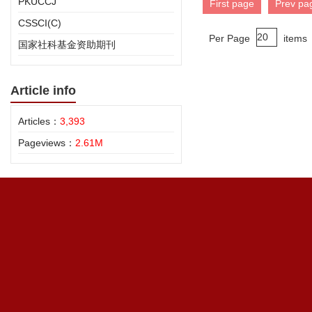
PKUCCJ
First page
Prev pa
CSSCI(C)
Per Page
items
国家社科基金资助期刊
Article info
Articles：
3,393
Pageviews：
2.61M