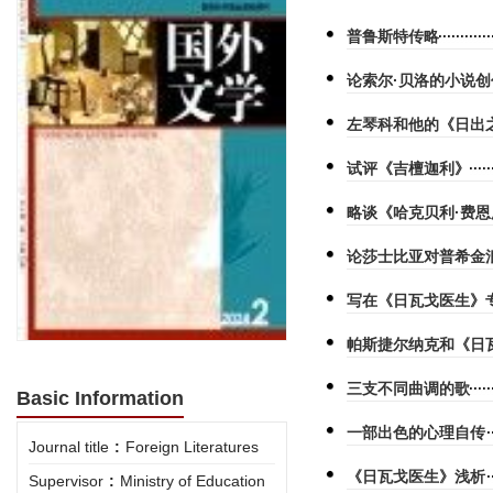
普鲁斯特传略
论索尔·贝洛的小说创
左琴科和他的《日出
试评《吉檀迦利》
略谈《哈克贝利·费
论莎士比亚对普希金
写在《日瓦戈医生》
帕斯捷尔纳克和《日
三支不同曲调的歌
Basic Information
一部出色的心理自传
Journal title
:
Foreign Literatures
《日瓦戈医生》浅析
Supervisor
:
Ministry of Education