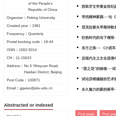
of the People's
西班牙文学黄金世纪
Republic of China
寻找精神家园──论
Organizer
:
Peking University
Created year
:
1981
涅克拉索夫早期诗歌
Frequency
:
Quarterly
狂热时代的当下领悟
Postal booking code
:
18-44
东方之珠──《小泥
ISSN
:
1002-5014
CN
:
11-1562/I
后现代主义文化语境
Address
:
No.5 Yiheyuan Road,
“恶之花”的移植──
Haidian District, Beijing
试论莎维德丽的艺术
Post Code
:
100871
Email
:
ggwwx@pku.edu.cn
永久魅力的新的探寻
Abstracted or Indexed
First page
Prev pa