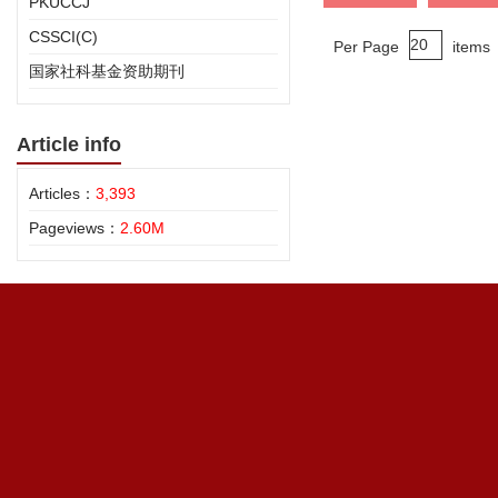
PKUCCJ
CSSCI(C)
Per Page
items
国家社科基金资助期刊
Article info
Articles：
3,393
Pageviews：
2.60M