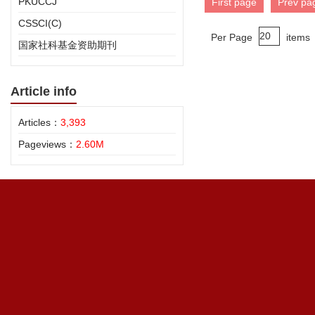
PKUCCJ
First page
Prev pa
CSSCI(C)
Per Page
items
国家社科基金资助期刊
Article info
Articles：
3,393
Pageviews：
2.60M