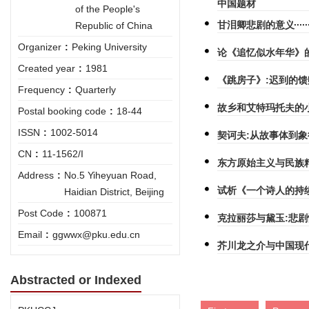
中国题材
of the People's
甘泪卿悲剧的意义
Republic of China
Organizer
:
Peking University
论《追忆似水年华》
Created year
:
1981
《跳房子》:迟到的馈
Frequency
:
Quarterly
故乡和艾特玛托夫的
Postal booking code
:
18-44
ISSN
:
1002-5014
契诃夫:从故事体到象
CN
:
11-1562/I
东方原始主义与民族
Address
:
No.5 Yiheyuan Road,
试析《一个诗人的持
Haidian District, Beijing
Post Code
:
100871
克拉丽莎与黛玉:悲
Email
:
ggwwx@pku.edu.cn
芥川龙之介与中国现
Abstracted or Indexed