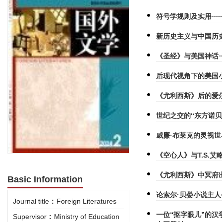
符号学规则及实用
新历史主义与中国历
《圣经》与美国神话
后现代视角下的美国
《尤利西斯》后的爱
世纪之交的“东方诺
威廉·布莱克的灵视世
《空心人》与T.S.
《尤利西斯》中冥府
Basic Information
论索尔·贝娄小说主
Journal title
:
Foreign Literatures
一位“抠字眼儿”的
Supervisor
:
Ministry of Education