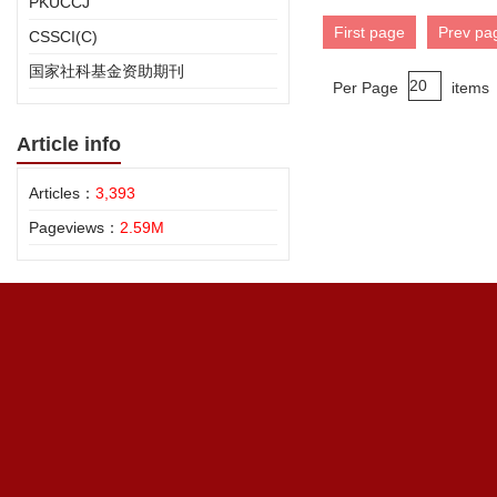
PKUCCJ
First page
Prev pa
CSSCI(C)
国家社科基金资助期刊
Per Page
items
Article info
Articles：
3,393
Pageviews：
2.59M