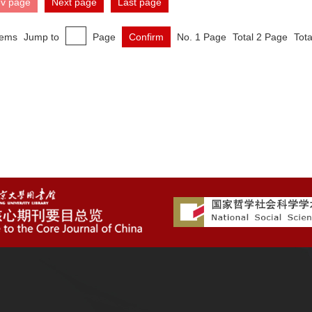
ev page
Next page
Last page
tems
Jump to
Page
Confirm
No. 1 Page
Total 2 Page
Tota