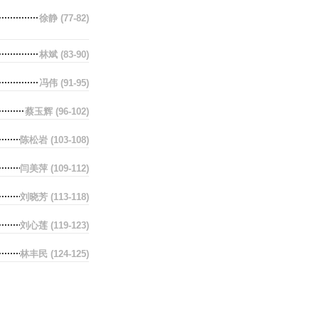
徐静
(77-82)
林斌
(83-90)
冯伟
(91-95)
蔡玉辉
(96-102)
陈松岩
(103-108)
闫美萍
(109-112)
刘晓芳
(113-118)
刘心莲
(119-123)
林丰民
(124-125)