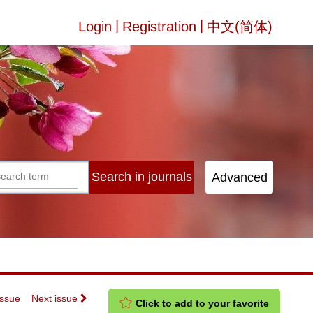
|
|
Login
Registration
中文(简体)
Issue
Next issue
Click to add to your favorite