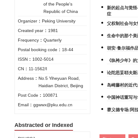
of the People's
新的起点与觉悟
Republic of China
症
Organizer
:
Peking University
父权制社会与女
Created year
:
1981
生命中的那个美
Frequency
:
Quarterly
胡安·鲁尔福作
Postal booking code
:
18-44
ISSN
:
1002-5014
《纨袴少年》的
CN
:
11-1562/I
论陀思妥耶夫斯
Address
:
No.5 Yiheyuan Road,
岛崎藤村的近代
Haidian District, Beijing
Post Code
:
100871
中国神话重写与
Email
:
ggwwx@pku.edu.cn
赛义德专场:阿
Abstracted or Indexed