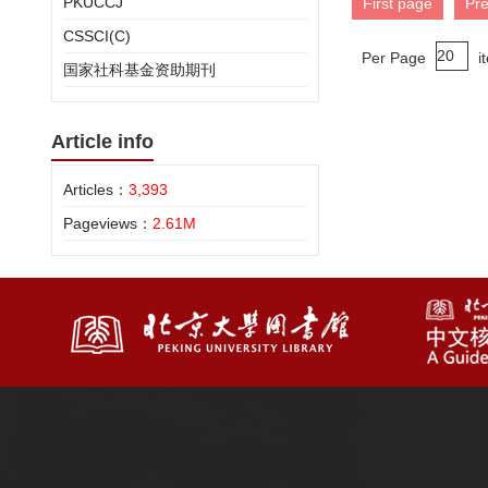
PKUCCJ
First page
Pr
CSSCI(C)
Per Page
i
国家社科基金资助期刊
Article info
Articles：
3,393
Pageviews：
2.61M