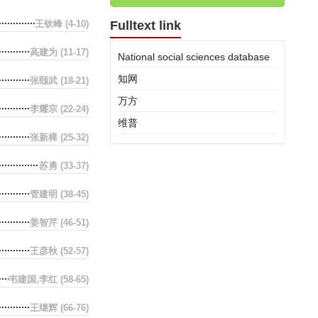
王钦峰
(4-10)
Fulltext link
高建为
(11-17)
National social sciences database
知网
张颐武
(18-21)
万方
李耀宗
(22-24)
维普
张新樟
(25-32)
苏勇
(33-37)
管建明
(38-45)
姜智芹
(46-51)
王彦秋
(52-57)
韦建国,李红
(58-65)
王继辉
(66-76)