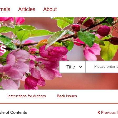
rnals
Articles
About
es
Instructions for Authors
Back Issues
ble of Contents
Previous 