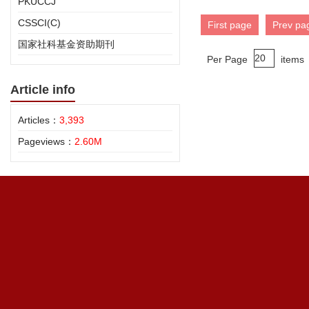
PKUCCJ
CSSCI(C)
First page
Prev pa
国家社科基金资助期刊
Per Page
items
Article info
Articles：
3,393
Pageviews：
2.60M