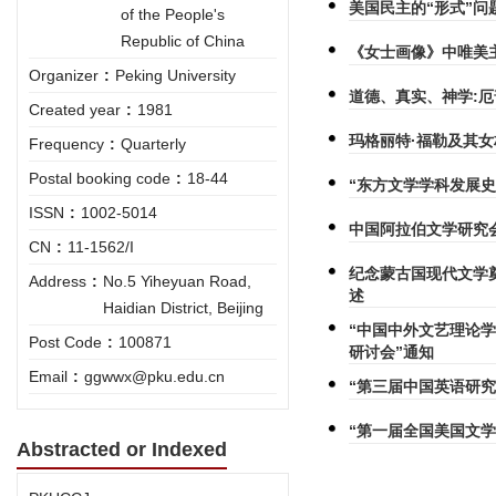
美国民主的“形式”问
of the People's
Republic of China
《女士画像》中唯美
Organizer
:
Peking University
道德、真实、神学:
Created year
:
1981
玛格丽特·福勒及其
Frequency
:
Quarterly
Postal booking code
:
18-44
“东方文学学科发展史
ISSN
:
1002-5014
中国阿拉伯文学研究会
CN
:
11-1562/I
纪念蒙古国现代文学奠
Address
:
No.5 Yiheyuan Road,
述
Haidian District, Beijing
“中国中外文艺理论
Post Code
:
100871
研讨会”通知
Email
:
ggwwx@pku.edu.cn
“第三届中国英语研究
“第一届全国美国文
Abstracted or Indexed