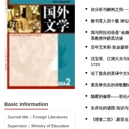
在分析与解构之间
教书育人四十载 译
我与阿拉伯语是“金
系教授仲跻昆访谈
百年艾米莉·狄金森
活宝塔、江湖大夫与戏
1723
论丁韪良的英译中文
查良铮先生的诗歌翻
隐匿的修辞——初论
Basic Information
生存论的谜团:知识
Journal title
:
Foreign Literatures
《理查二世》:新亚
Supervisor
:
Ministry of Education