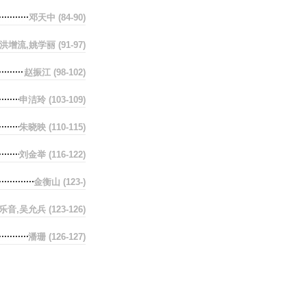
邓天中
(84-90)
洪增流,姚学丽
(91-97)
赵振江
(98-102)
申洁玲
(103-109)
朱晓映
(110-115)
刘金举
(116-122)
金衡山
(123-)
乐音,吴允兵
(123-126)
潘珊
(126-127)