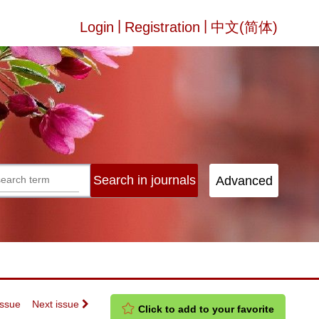
|
|
Login
Registration
中文(简体)
Issue
Next issue
Click to add to your favorite