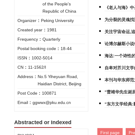
of the People's
《老人与海》中
Republic of China
为分裂的灵魂找
Organizer
:
Peking University
Created year
:
1981
关注宇宙命运,
Frequency
:
Quarterly
论博尔赫斯小说
Postal booking code
:
18-44
海达:一个诗性
ISSN
:
1002-5014
CN
:
11-1562/I
自卑对芥川文学
Address
:
No.5 Yiheyuan Road,
本刊与华东师范
Haidian District, Beijing
“曹靖华先生诞
Post Code
:
100871
Email
:
ggwwx@pku.edu.cn
“东方文学经典
Abstracted or Indexed
First page
Pr