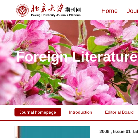
Home
Jou
Foreign Literatur
Journal homepage
Introduction
Editorial Board
2008 , Issue 01 Ta