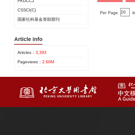
PKUCCJ
CSSCI(C)
Per Page
i
国家社科基金资助期刊
Article info
Articles：
3,393
Pageviews：
2.60M