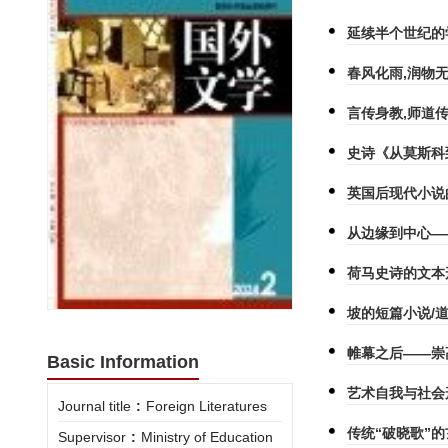
延续半个世纪的
春风化雨,润物
言传身教,师道
史诗《从莫斯科
英国后现代小说
从边缘到中心—
荷马史诗的文本
坡的短篇小说/
帷幕之后——崇
Basic Information
艺术自我与社会
Journal title
:
Foreign Literatures
传统“破晓歌”
Supervisor
:
Ministry of Education