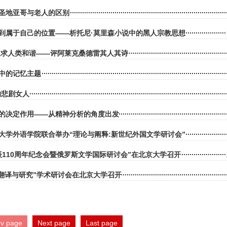
圣地亚哥与老人的区别
到属于自己的位置——析托尼·莫里森小说中的黑人宗教思想
追求人类和谐——评阿莱克桑德雷其人其诗
中的记忆主题
的悲剧女人
的决定作用——从精神分析的角度出发
大学外语学院联合举办“理论与阐释:新世纪外国文学研讨会”
辰110周年纪念会暨俄罗斯文学国际研讨会”在北京大学召开
:翻译与研究”学术研讨会在北京大学召开
ev page
Next page
Last page