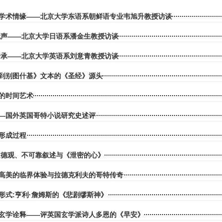
学术情缘——北京大学东语系朝鲜语专业韦旭升教授访谈
无声——北京大学日语系潘金生教授访谈
传承——北京大学英语系刘意青教授访谈
到别图什基》文本的《圣经》源头
的时间艺术
—国外英国哥特小说研究史述评
形成过程
道德观、不可靠叙述与《泄密的心》
高美的临界体验与拉德克利夫的哥特传奇
形式:亨利·詹姆斯的《悲剧缪斯神》
的玄学诠释——评英国玄学派诗人多恩的《早安》