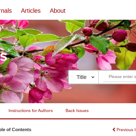
rnals
Articles
About
es
Instructions for Authors
Back Issues
ble of Contents
Previous 