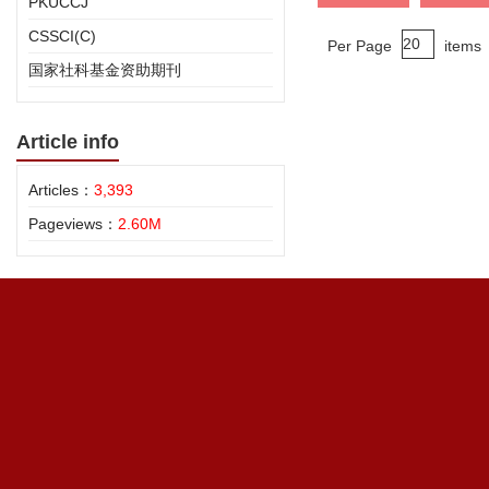
PKUCCJ
CSSCI(C)
Per Page
items
国家社科基金资助期刊
Article info
Articles：
3,393
Pageviews：
2.60M