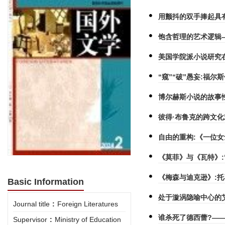
用颤抖的双手捧起具
饱含哲理的艺术逻辑
美国学院派小说研究
“窥”“破”愚妄:福
博尔赫斯小说的故事
彼得·布鲁克的跨文
自由的重构:《一位
《莫菲》与《瓦特》:
《梅森与迪克逊》:托
Basic Information
处于漩涡隐喻中心的
Journal title
:
Foreign Literatures
谁杀死了德西蕾?—
Supervisor
:
Ministry of Education