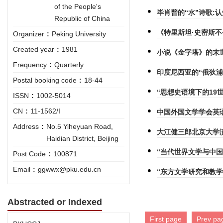
of the People's
毕肖普的“水”诗歌:
Republic of China
《特里斯坦·史密斯不
Organizer
:
Peking University
Created year
:
1981
小说《金字塔》的末
Frequency
:
Quarterly
印度尼西亚的“俄狄
Postal booking code
:
18-44
“思想史语境下的19
ISSN
:
1002-5014
CN
:
11-1562/I
中国外国文学学会英
Address
:
No.5 Yiheyuan Road,
大江健三郎北京大学
Haidian District, Beijing
“当代世界文学与中
Post Code
:
100871
Email
:
ggwwx@pku.edu.cn
“东方文学研究和教学
Abstracted or Indexed
First page
Prev pa