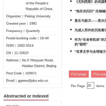
《尤利西斯》的词源
of the People's
Republic of China
“他目光闪闪”:生物
Organizer
:
Peking University
复生与寂灭——里尔
Created year
:
1981
为成人而作的贝洛童
Frequency
:
Quarterly
Postal booking code
:
18-44
作为“生命有机体”
的“聪明”
ISSN
:
1002-5014
“世界文学与全球南
CN
:
11-1562/I
Address
:
No.5 Yiheyuan Road,
Haidian District, Beijing
Post Code
:
100871
First page
Prev pa
Email
:
ggwwx@pku.edu.cn
Per Page
items
Abstracted or Indexed