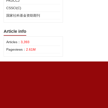
PKUCCJ
CSSCI(C)
国家社科基金资助期刊
Article info
Articles：
3,393
Pageviews：
2.61M