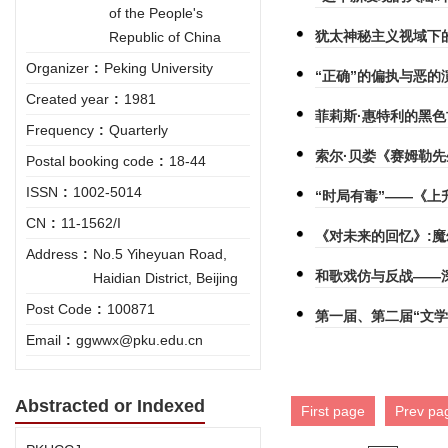
of the People's
犹太神秘主义视域下
Republic of China
Organizer
:
Peking University
“正确”的偏执与恶的
Created year
:
1981
菲莉斯·惠特利的黑
Frequency
:
Quarterly
索尔·贝娄《赛姆勒
Postal booking code
:
18-44
ISSN
:
1002-5014
“时局有毒”——《
CN
:
11-1562/I
《对未来的回忆》:
Address
:
No.5 Yiheyuan Road,
和歌戏仿与反战——
Haidian District, Beijing
Post Code
:
100871
第一届、第二届“文
Email
:
ggwwx@pku.edu.cn
Abstracted or Indexed
First page
Prev pa