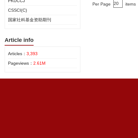
PKUCCJ
Per Page
items
CSSCI(C)
国家社科基金资助期刊
Article info
Articles：
3,393
Pageviews：
2.61M