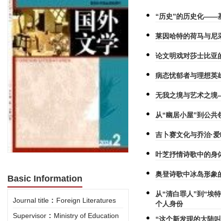
“历史”的历史化—
莱因哈特的荷马与尼
论文明戏对莎士比亚
病态忧郁者与理想英
无我之境与艺术之境
从“幽居小屋”到公共
吉卜赛文化与乔治·
叶芝抒情诗歌中的身
奥登诗歌中冰岛形象
Basic Information
从“清白罪人”到“埃
Journal title
:
Foreign Literatures
个人身份
Supervisor
:
Ministry of Education
“这个新发现的大陆