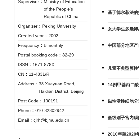
Supervisor
:
Ministry of Education
of the People's
基于德尔菲法的
Republic of China
Organizer
:
Peking University
女大学生多囊卵
Created year
:
2002
中国部分地区产
Frequency
:
Bimonthly
Postal booking code
:
82-29
ISSN
:
1671-878X
儿童不典型膜性
CN
:
11-4831/R
Address
:
38 Xueyuan Road,
14例甲基丙二
Haidian District, Beijing
Post Code
:
100191
磁性活性细胞分
Phone
:
010-82802942
低级别子宫内膜
Email
:
cjrh@bjmu.edu.cn
2010年至20