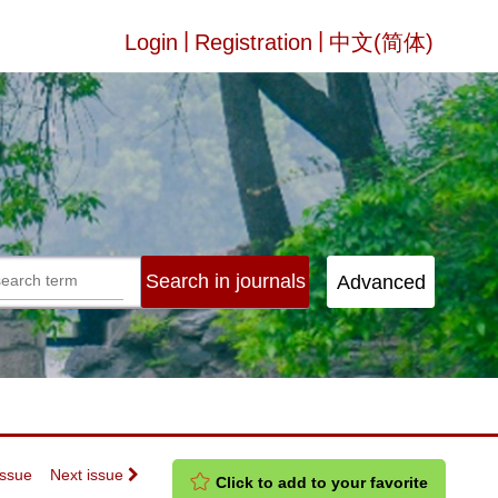
|
|
Login
Registration
中文(简体)
Issue
Next issue
Click to add to your favorite