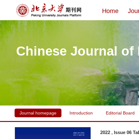
Home
Jou
Chinese Journal of
Journal homepage
Introduction
Editorial Board
2022 , Issue 06 Ta