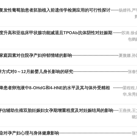
复发性葡萄胎患者胚胎植入前遗传学检测应用的可行性探讨
杨婧祎,严
度升高和亚临床甲状腺功能减退且TPOAb抗体阴性对妊娠期
苏涛,徐
包鹤
家庭因素对住院孕产妇抑郁情绪的影响
夏微娜,孙
养方式对0～12月龄婴儿身长影响的研究
张春
患者卵泡液中8-OHdG和4-HNE的水平及其与体外受精相
梁程程,
华,朱秀
评估辅助生殖双胎妊娠妇女孕期增重程度及对妊娠结局的影响
王燕侠,王
晓
染对孕产妇心理与身体健康影响
张