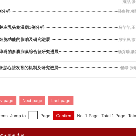
海湉,
例分析
孙多祥,项
并左乳头鲍温病1例分析
马芊芊,
细胞功能的影响及研究进展
殷宇辰,
障碍的多囊卵巢综合征研究进展
杨乔瑞,潘
人胚胎心脏发育的机制及研究进展
杨峥,张
ev page
Next page
Last page
tems
Jump to
Page
Confirm
No. 1 Page
Total 1 Page
Tota