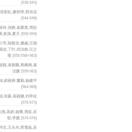
(538-543)
,张彩虹,蒙莉萍,郭洪花
(544-549)
陈玲,张静,崔夏莲,周彤
娣,敖旭,夏天
(550-554)
小芳,陆晓龙,滕越,汪福
,国佳,丁叶,武洁姝,汪之
顼
(555-558+563)
丽丽,袁晓颖,韩佩桐,崔
洁媛
(559-563)
娟,郝丽婷,董勤,杨建平
(564-569)
娟,张蔚,高丽娜,刘帝佐
(570-573)
红燕,高妍,杨菁,周延,吴
郁,李圆
(574-576)
梓汶,王永兴,郭雪晶,吴