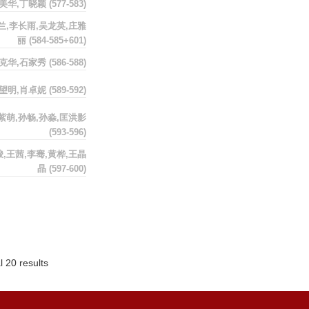
张美华,丁晓颖
(577-583)
兰,李长雨,吴龙英,庄雅
丽
(584-585+601)
王克华,石家秀
(586-588)
徐望明,肖卓妮
(589-592)
紫萌,孙畅,孙淼,匡洪影
(593-596)
峻,王茜,李骞,黄桦,王晶
晶
(597-600)
l 20 results