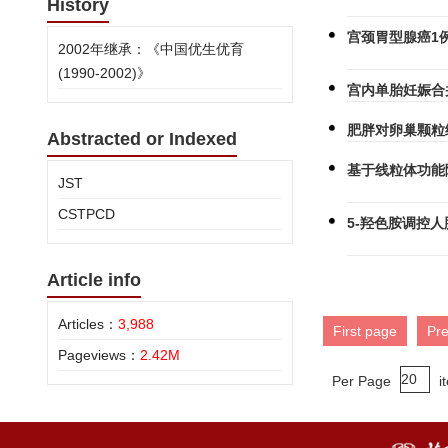
History
宫颈胃型腺癌1
2002年继承：《中国优生优育
(1990-2002)》
宫内单胎妊娠合
肥胖对卵巢颗粒
Abstracted or Indexed
基于线粒体功能
JST
CSTPCD
5-羟色胺调控
Article info
Articles：
3,988
First page
Pr
Pageviews：
2.42M
Per Page
i