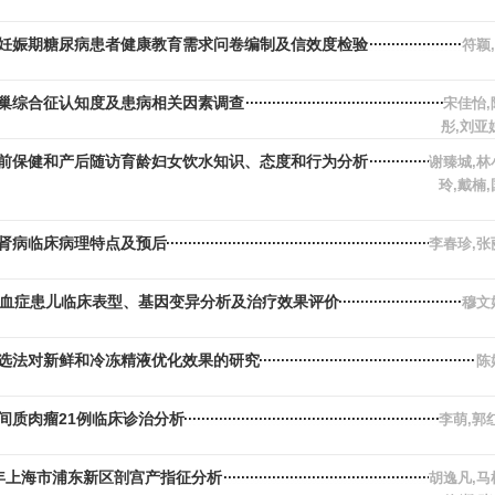
妊娠期糖尿病患者健康教育需求问卷编制及信效度检验
符颖
巢综合征认知度及患病相关因素调查
宋佳怡,
彤,刘亚
前保健和产后随访育龄妇女饮水知识、态度和行为分析
谢臻城,林
玲,戴楠
肾病临床病理特点及预后
李春珍,张
酸血症患儿临床表型、基因变异分析及治疗效果评价
穆文
选法对新鲜和冷冻精液优化效果的研究
陈
间质肉瘤21例临床诊治分析
李萌,郭
20年上海市浦东新区剖宫产指征分析
胡逸凡,马