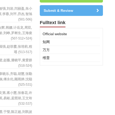
智强,刘岩,闫丽盈,朱小
Submit & Review
辉,李蓉,刘平,乔杰,智旭
(501-506)
Fulltext link
金辉,韩娜,计岳龙,周双,
龄,刘峥,罗树生,王海俊
Official website
(507-512+524)
知网
国强,赵菲霞,张培莉,程
万方
瑶
(513-517)
维普
莹,赵薇,潘晓平,黄爱群
(518-524)
章晓乐,齐聪,胡慧,张勤
娴,傅永伦,顾雨婷,沈聪
(525-531)
文第,蒋小慧,张春花,许
英,易彬,孟照琰,王文玲
(532-537)
雪,于莹,陈正超,刘凯波