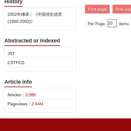
History
First page
Prev pa
2002年继承：《中国优生优育
(1990-2002)》
Per Page
items
Abstracted or Indexed
JST
CSTPCD
Article info
Articles：
3,988
Pageviews：
2.44M