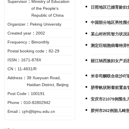
Supervisor
:
Ministry of Education
日照地区已婚育龄妇
of the People's
Republic of China
中国部分地区男性围
Organizer
:
Peking University
Created year
:
2002
某山村村民智力状况
Frequency
:
Bimonthly
测定巨细胞病毒特异
Postal booking code
:
82-29
ISSN
:
1671-878X
丽江纳西族妇女产后
CN
:
11-4831/R
米非司酮联合依沙吖啶
Address
:
38 Xueyuan Road,
Haidian District, Beijing
脐带帆状附着前置血
Post Code
:
100191
安庆市21079例围
Phone
:
010-82802942
胶州市262例胎儿畸
Email
:
cjrh@bjmu.edu.cn