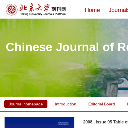
Home
Journal
Chinese Journal of R
Journal homepage
Introduction
Editorial Board
2008 , Issue 05 Table 