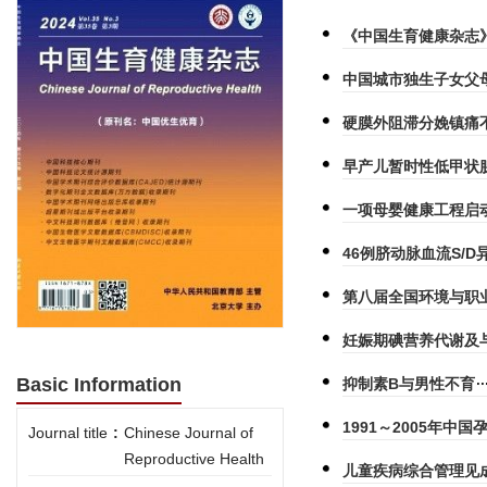
《中国生育健康杂志
中国城市独生子女父母
硬膜外阻滞分娩镇痛
早产儿暂时性低甲状
一项母婴健康工程启
46例脐动脉血流S/
第八届全国环境与职
妊娠期碘营养代谢及
Basic Information
抑制素B与男性不育
1991～2005年中
Journal title
:
Chinese Journal of
Reproductive Health
儿童疾病综合管理见