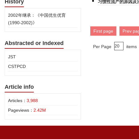
History
习惯性流产的原因及
2002年继承：《中国优生优育
(1990-2002)》
First page
Prev pa
Abstracted or Indexed
Per Page
items
JST
CSTPCD
Article info
Articles：
3,988
Pageviews：
2.42M