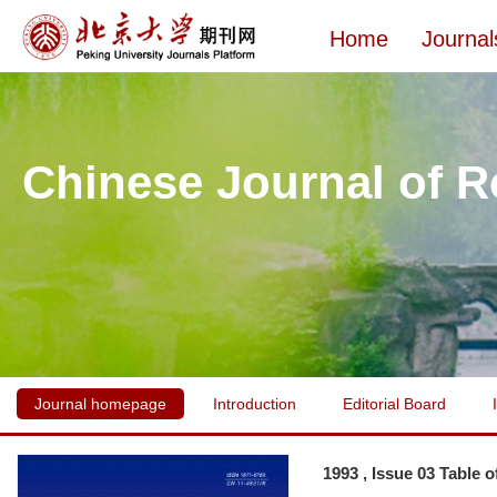
Home
Journal
Chinese Journal of R
Journal homepage
Introduction
Editorial Board
1993 , Issue 03 Table 