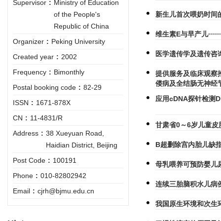
Supervisor
:
Ministry of Education
新生儿首次喂奶时间
of the People's
Republic of China
维生素E与早产儿
Organizer
:
Peking University
医学遗传学及遗传咨
Created year
:
2002
Frequency
:
Bimonthly
提供服务及临床观察
偻病及全结肠无神经
Postal booking code
:
82-29
应用cDNA探针检测
ISSN
:
1671-878X
CN
:
11-4831/R
甘肃省0～6岁儿童
Address
:
38 Xueyuan Road,
B超删除宫内胎儿缺
Haidian District, Beijing
Post Code
:
100191
母乳喂养可预防婴儿
Phone
:
010-82802942
连续三胎脑积水儿病
Email
:
cjrh@bjmu.edu.cn
我国原生环境和次生