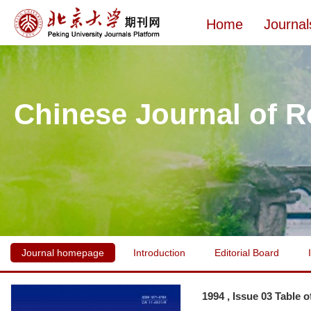
Home
Journal
Chinese Journal of R
Journal homepage
Introduction
Editorial Board
1994 , Issue 03 Table 