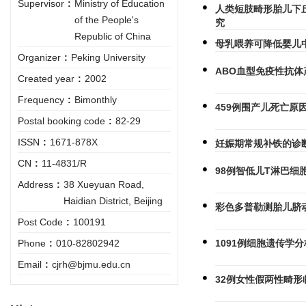
Supervisor
:
Ministry of Education
人类短肢畸形胎儿下丘脑
of the People's
究
Republic of China
母乳喂养可降低婴儿
Organizer
:
Peking University
ABO血型免疫性抗体
Created year
:
2002
Frequency
:
Bimonthly
459例围产儿死亡原
Postal booking code
:
82-29
ISSN
:
1671-878X
妊娠期常规补铁的诊
CN
:
11-4831/R
98例智低儿T淋巴细
Address
:
38 Xueyuan Road,
Haidian District, Beijing
彩色多普勒测胎儿脐动
Post Code
:
100191
1091例细胞遗传学分
Phone
:
010-82802942
Email
:
cjrh@bjmu.edu.cn
32例女性假两性畸形