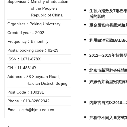
Supervisor
:
Ministry of Education
of the People's
生育力指数及T淋巴
Republic of China
后的影响
Organizer
:
Peking University
重金属宫内暴露对胎儿
Created year
:
2002
利用白消安致BALB
Frequency
:
Bimonthly
Postal booking code
:
82-29
2012—2019年
ISSN
:
1671-878X
CN
:
11-4831/R
北京市新冠肺炎疫情
Address
:
38 Xueyuan Road,
妊娠合并新型冠状病
Haidian District, Beijing
Post Code
:
100191
Phone
:
010-82802942
内蒙古自治区2016
Email
:
cjrh@bjmu.edu.cn
产程中不同入量方式