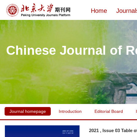
Home
Journal
Chinese Journal of R
Journal homepage
Introduction
Editorial Board
2021 , Issue 03 Table 