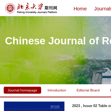
Home
Journal
Chinese Journal of R
Journal homepage
Introduction
Editorial Board
2023 , Issue 02 Table 