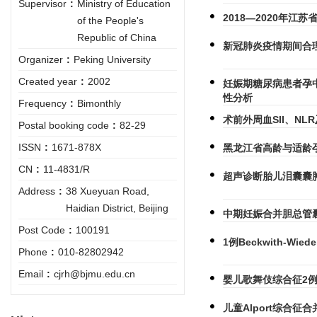
Supervisor
:
Ministry of Education
2018—2020年江
of the People's
Republic of China
新冠肺炎疫情期间合
Organizer
:
Peking University
Created year
:
2002
妊娠期糖尿病患者孕
性分析
Frequency
:
Bimonthly
术前外周血SII、NL
Postal booking code
:
82-29
ISSN
:
1671-878X
黑龙江省高龄与适龄
CN
:
11-4831/R
超声诊断胎儿泪囊囊
Address
:
38 Xueyuan Road,
Haidian District, Beijing
中期妊娠合并胆总管
Post Code
:
100191
1例Beckwith-
Phone
:
010-82802942
Email
:
cjrh@bjmu.edu.cn
婴儿歌舞伎综合征2
儿童Alport综合