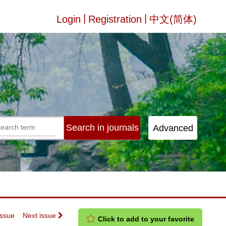
|
|
Login
Registration
中文(简体)
Issue
Next issue
Click to add to your favorite