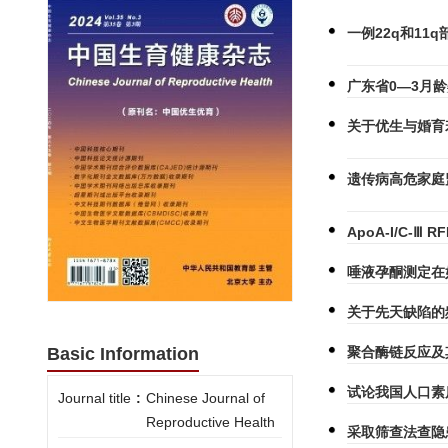
一例22q和1
广东省0—3月
关于优生与婚育
遗传病高危家庭
ApoA-I/C-Ⅲ
唾液孕酮测定在
关于先天缺陷的
聚合酶链反应及
Basic Information
试论我国人口素
Journal title
:
Chinese Journal of
Reproductive Health
采取筛查法查隐