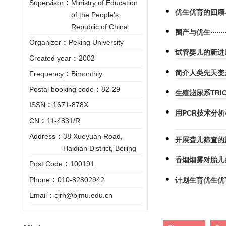
Supervisor
:
Ministry of Education
优生优育的回顾
of the People's
Republic of China
围产与优生
Organizer
:
Peking University
试管婴儿的新进
Created year
:
2002
简介人类先天变形
Frequency
:
Bimonthly
Postal booking code
:
82-29
生殖泌尿系TR
ISSN
:
1671-878X
用PCR技术分
CN
:
11-4831/R
Address
:
38 Xueyuan Road,
开展聋儿筛查的
Haidian District, Beijing
香烟烟雾对胎儿
Post Code
:
100191
Phone
:
010-82802942
计划生育优生优
Email
:
cjrh@bjmu.edu.cn