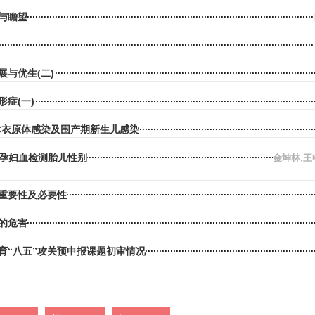
与瞻望
展与优生(二)
症(一)
IC衣原体感染及围产期新生儿感染
析孕妇血检测胎儿性别
金坤林,王
重要性及必要性
的危害
育“八五”攻关预申报课题初审情况