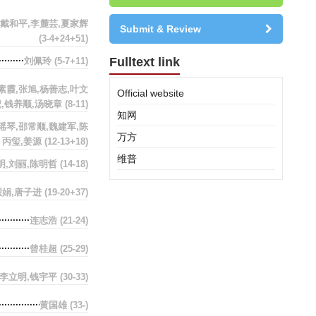
戴和平,李麓芸,夏家辉
Submit & Review
(3-4+24+51)
Fulltext link
刘佩玲
(5-7+11)
素霞,张旭,杨善志,叶文
Official website
虎,钱养顺,汤晓章
(8-11)
知网
瑶琴,邵常顺,魏建军,陈
万方
丙玺,姜源
(12-13+18)
维普
明,刘丽,陈明哲
(14-18)
翟娟,唐子进
(19-20+37)
连志浩
(21-24)
曾桂超
(25-29)
李立明,钱宇平
(30-33)
黄国雄
(33-)