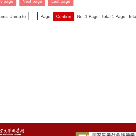
ev page
Next page
Last page
tems
Jump to
Page
Confirm
No. 1 Page
Total 1 Page
Tota