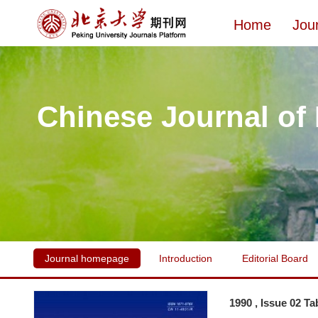
Home
Jou
Chinese Journal of
Journal homepage
Introduction
Editorial Board
1990 , Issue 02 Ta