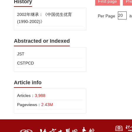
History
First page
Pr
2002年继承：《中国优生优育
Per Page
i
(1990-2002)》
Abstracted or Indexed
JST
CSTPCD
Article info
Articles：
3,988
Pageviews：
2.43M