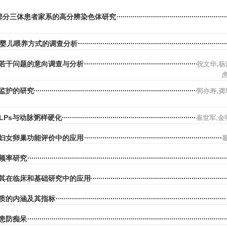
1q部分三体患者家系的高分辨染色体研究
龄婴儿喂养方式的调查分析
若干问题的意向调查与分析
祝文华,杨
监护的研究
郭亦寿,龚
 RFLPs与动脉粥样硬化
崔世军,金
妇女卵巢功能评价中的应用
频率研究
其在临床和基础研究中的应用
质的内涵及其指标
患防痴呆