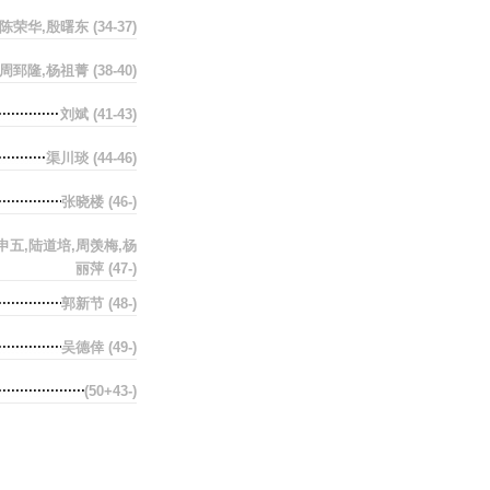
陈荣华,殷曙东
(34-37)
周郅隆,杨祖菁
(38-40)
刘斌
(41-43)
渠川琰
(44-46)
张晓楼
(46-)
申五,陆道培,周羡梅,杨
丽萍
(47-)
郭新节
(48-)
吴德倖
(49-)
(50+43-)