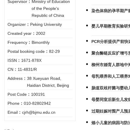
Supervisor
:
Ministry of Education
of the People's
染色体病的孕早期产
Republic of China
Organizer
:
Peking University
婴儿早期教育实验研
Created year
:
2002
PCR分析提供产前快
Frequency
:
Bimonthly
Postal booking code
:
82-29
聚合酶链反应扩增弓
ISSN
:
1671-878X
柳州市婚育人群地中
CN
:
11-4831/R
母乳喂养和人工喂养
Address
:
38 Xueyuan Road,
Haidian District, Beijing
肠道双歧杆菌与婴幼
Post Code
:
100191
母婴同室后新生儿发病
Phone
:
010-82802942
过期妊娠对围产儿预
Email
:
cjrh@bjmu.edu.cn
矮小儿童的病因与防