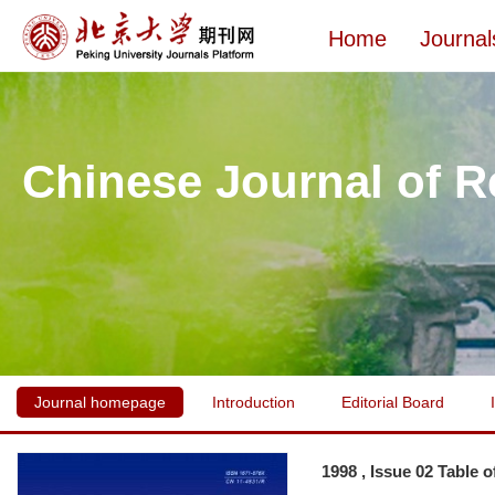
Home
Journal
Chinese Journal of R
Journal homepage
Introduction
Editorial Board
1998 , Issue 02 Table 