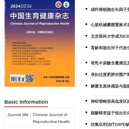
成纤维细胞生长因子受
心脏机械瓣膜置换术
北京医科大学成为IC
育龄和胎次对子代发
母乳中尿酸含量测定
孕妇过度肥胖对围产
解脲支原体感染与胎
神经管畸形高低发区
Basic Information
硫酸镁有益于低出生
Journal title
:
Chinese Journal of
Reproductive Health
抗氧化剂治疗G6P