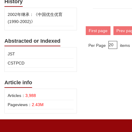
History
2002年继承：《中国优生优育
(1990-2002)》
First page
Prev pa
Abstracted or Indexed
Per Page
items
JST
CSTPCD
Article info
Articles：
3,988
Pageviews：
2.43M