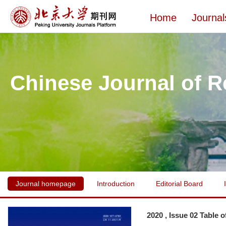
Home
Journal
Chinese Journal of R
Journal homepage
Introduction
Editorial Board
2020 , Issue 02 Table 