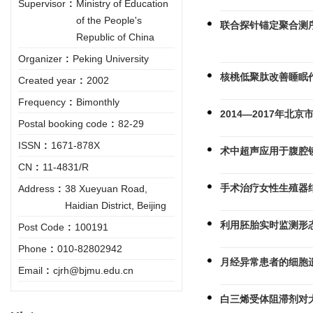
Supervisor
:
Ministry of Education
of the People's
联合探针锚定聚合测
Republic of China
Organizer
:
Peking University
核桃低聚肽改善睡眠
Created year
:
2002
Frequency
:
Bimonthly
2014—2017年
Postal booking code
:
82-29
ISSN
:
1671-878X
术中超声应用于腹腔
CN
:
11-4831/R
手术治疗女性生殖器
Address
:
38 Xueyuan Road,
Haidian District, Beijing
利用胚胎实时监测形
Post Code
:
100191
Phone
:
010-82802942
月经异常患者的细胞
Email
:
cjrh@bjmu.edu.cn
白三烯受体阻滞剂对