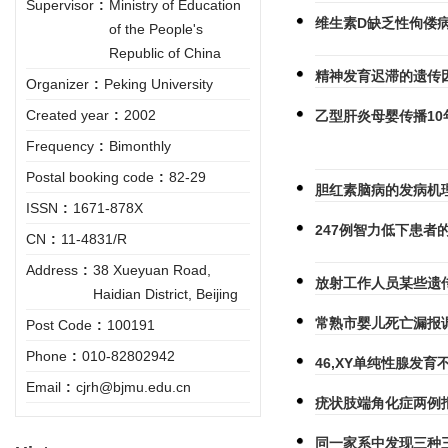
Supervisor
:
Ministry of Education
维生素D缺乏性佝偻
of the People's
Republic of China
精神发育迟滞的遗传
Organizer
:
Peking University
Created year
:
2002
乙型肝炎母婴传播10
Frequency
:
Bimonthly
Postal booking code
:
82-29
胆红素脑病的发病机
ISSN
:
1671-878X
247例智力低下患者
CN
:
11-4831/R
Address
:
38 Xueyuan Road,
放射工作人员某些遗
Haidian District, Beijing
常熟市婴儿死亡漏报
Post Code
:
100191
Phone
:
010-82802942
46,XY单纯性腺发育
Email
:
cjrh@bjmu.edu.cn
疣状肢端角化症两例
同一家系中发现三种