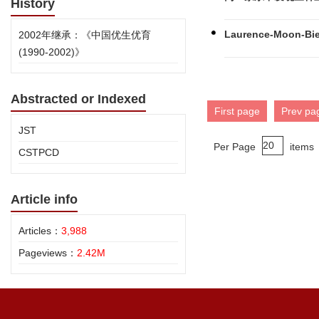
History
Laurence-Moon
2002年继承：《中国优生优育
(1990-2002)》
Abstracted or Indexed
First page
Prev pa
JST
Per Page
items
CSTPCD
Article info
Articles：
3,988
Pageviews：
2.42M