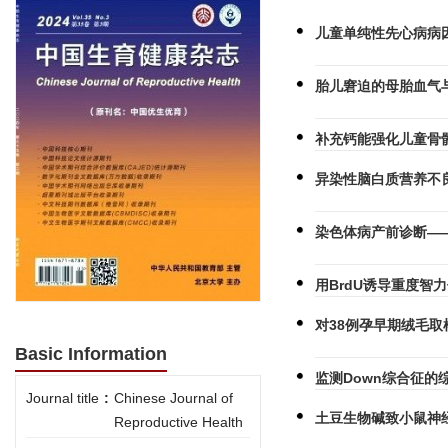
儿童单纯性先心病病因
胎儿窘迫的母胎血气
补充钙能强化儿童骨
异染性脑白质营养不
染色体病产前诊断——
用BrdU诱导重度智
对38例孕早期绒毛
Basic Information
监测Down综合征的
Journal title
:
Chinese Journal of
土豆生物碱致小鼠神
Reproductive Health