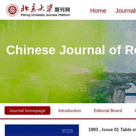
Home
Journal
Chinese Journal of R
Journal homepage
Introduction
Editorial Board
1993 , Issue 01 Table 